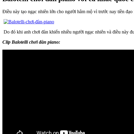
Điều này tạo ngạc nhiên lớn cho người hâm mộ vì trước nay tiền đạo n
Do đó khi anh chơi đàn khiến nhiều người ngạc nhiên và điều này đượ
Clip Balotelli chơi đàn piano: