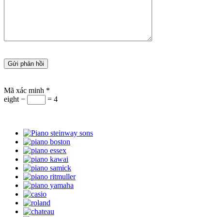
Mã xác minh
*
eight −
= 4