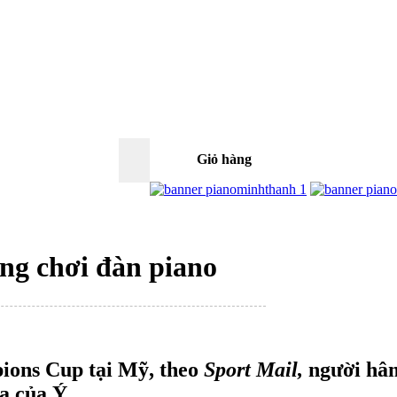
Giỏ hàng
0
ăng chơi đàn piano
pions Cup tại Mỹ, theo
Sport Mail,
người hâm
ca của Ý.