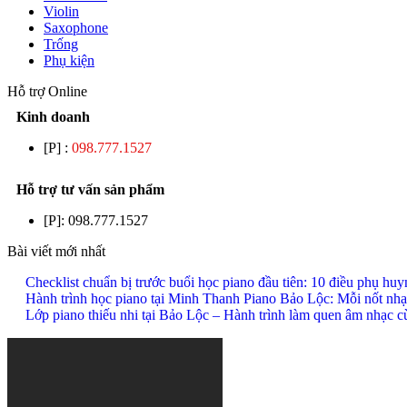
Violin
Saxophone
Trống
Phụ kiện
Hỗ trợ Online
Kinh doanh
[P] :
098.777.1527
Hỗ trợ tư vấn sản phẩm
[P]:
098.777.1527
Bài viết mới nhất
Checklist chuẩn bị trước buổi học piano đầu tiên: 10 điều phụ hu
Hành trình học piano tại Minh Thanh Piano Bảo Lộc: Mỗi nốt nhạ
Lớp piano thiếu nhi tại Bảo Lộc – Hành trình làm quen âm nhạc