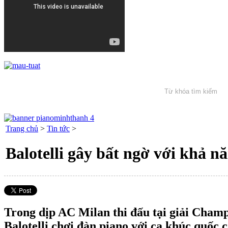
Trang chủ
>
Tin tức
>
Balotelli gây bất ngờ với khả n
Trong dịp AC Milan thi đấu tại giải Cham
Balotelli chơi đàn piano với ca khúc quốc 