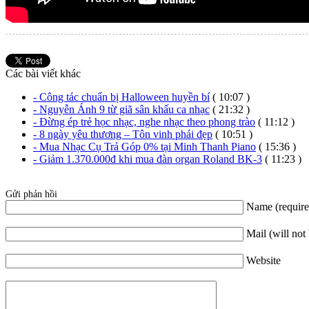
Các bài viết khác
- Công tác chuẩn bị Halloween huyền bí
( 10:07 )
- Nguyễn Ánh 9 từ giã sân khấu ca nhạc
( 21:32 )
- Đừng ép trẻ học nhạc, nghe nhạc theo phong trào
( 11:12 )
- 8 ngày yêu thương – Tôn vinh phái đẹp
( 10:51 )
- Mua Nhạc Cụ Trả Góp 0% tại Minh Thanh Piano
( 15:36 )
- Giảm 1.370.000đ khi mua đàn organ Roland BK-3
( 11:23 )
Gửi phản hồi
Name (require
Mail (will not
Website