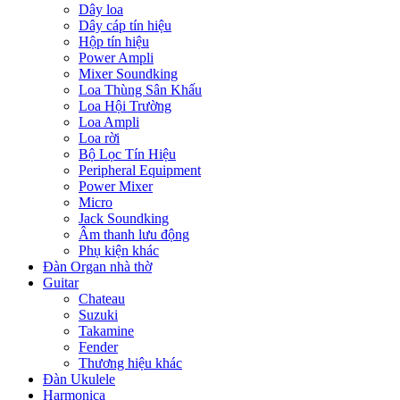
Dây loa
Dây cáp tín hiệu
Hộp tín hiệu
Power Ampli
Mixer Soundking
Loa Thùng Sân Khấu
Loa Hội Trường
Loa Ampli
Loa rời
Bộ Lọc Tín Hiệu
Peripheral Equipment
Power Mixer
Micro
Jack Soundking
Âm thanh lưu động
Phụ kiện khác
Đàn Organ nhà thờ
Guitar
Chateau
Suzuki
Takamine
Fender
Thương hiệu khác
Đàn Ukulele
Harmonica