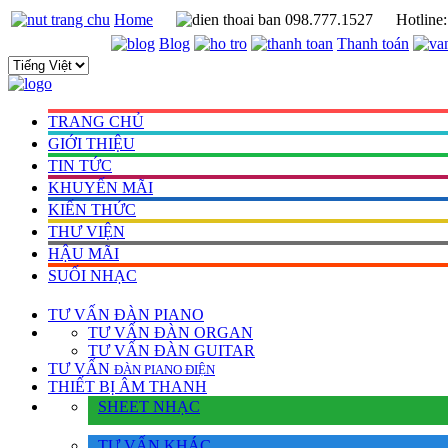
Home
098.777.1527
Hotline
Blog
Thanh toán
TRANG CHỦ
GIỚI THIỆU
TIN TỨC
KHUYẾN MÃI
KIẾN THỨC
THƯ VIỆN
HẬU MÃI
SUỐI NHẠC
TƯ VẤN
ĐÀN PIANO
TƯ VẤN ÐÀN ORGAN
TƯ VẤN ÐÀN GUITAR
TƯ VẤN
ÐÀN PIANO ÐIỆN
THIẾT BỊ ÂM THANH
SHEET NHẠC
TƯ VẤN KHÁC