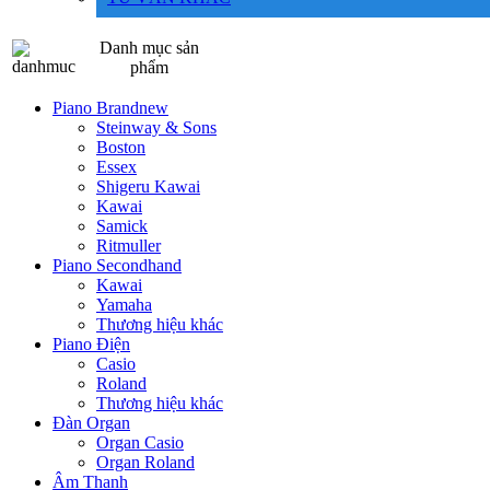
Danh mục sản
phẩm
Piano Brandnew
Steinway & Sons
Boston
Essex
Shigeru Kawai
Kawai
Samick
Ritmuller
Piano Secondhand
Kawai
Yamaha
Thương hiệu khác
Piano Điện
Casio
Roland
Thương hiệu khác
Đàn Organ
Organ Casio
Organ Roland
Âm Thanh