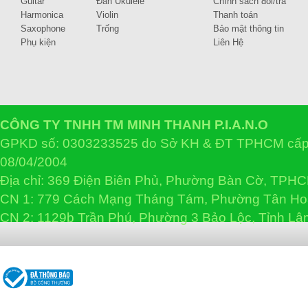
Guitar
Đàn Ukulele
Chính sách đổi/trả
Harmonica
Violin
Thanh toán
Saxophone
Trống
Bảo mật thông tin
Phụ kiện
Liên Hệ
CÔNG TY TNHH TM MINH THANH P.I.A.N.O
GPKD số: 0303233525 do Sở KH & ĐT TPHCM cấp 
08/04/2004
Địa chỉ: 369 Điện Biên Phủ, Phường Bàn Cờ, TPH
CN 1: 779 Cách Mạng Tháng Tám, Phường Tân H
CN 2: 1129b Trần Phú, Phường 3 Bảo Lộc, Tỉnh L