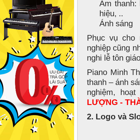
Âm thanh: l
hiệu, ..
Ánh sáng
Phục vụ cho n
nghiệp cũng nh
nghi lễ tôn giá
Piano Minh Th
thanh – ánh sá
nghiệm, hoạ
LƯỢNG - TH
2. Logo và Sl