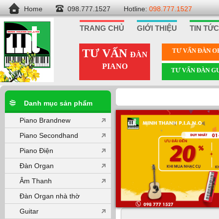
Home
098.777.1527
Hotline:
098.777.1527
TRANG CHỦ
GIỚI THIỆU
TIN TỨC
TƯ VẤN
TƯ VẤN ÐÀN 
ĐÀN
PIANO
TƯ VẤN ÐÀN G
Danh mục sản phẩm
Piano Brandnew
Piano Secondhand
Piano Điện
Đàn Organ
Âm Thanh
Đàn Organ nhà thờ
Guitar