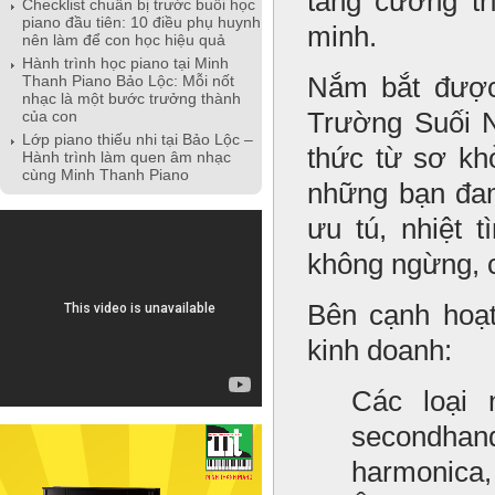
tăng cường tr
Checklist chuẩn bị trước buổi học
piano đầu tiên: 10 điều phụ huynh
minh.
nên làm để con học hiệu quả
Hành trình học piano tại Minh
Nắm bắt được
Thanh Piano Bảo Lộc: Mỗi nốt
nhạc là một bước trưởng thành
Trường Suối 
của con
Lớp piano thiếu nhi tại Bảo Lộc –
thức từ sơ kh
Hành trình làm quen âm nhạc
cùng Minh Thanh Piano
những bạn đam
ưu tú, nhiệt 
không ngừng, cả
Bên cạnh hoạ
kinh doanh:
Các loại 
secondhand,
harmonica,