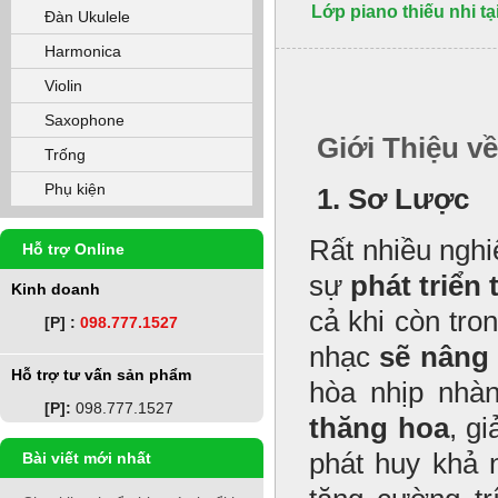
Lớp piano thiếu nhi t
Đàn Ukulele
Harmonica
Violin
Saxophone
Giới Thiệu về
Trống
Phụ kiện
1. Sơ Lược
Rất nhiều nghi
Hỗ trợ Online
sự
phát triển 
Kinh doanh
cả khi còn tr
[P] :
098.777.1527
nhạc
sẽ nâng 
Hỗ trợ tư vấn sản phẩm
hòa nhịp nhà
[P]:
098.777.1527
thăng hoa
, g
phát huy khả 
Bài viết mới nhất