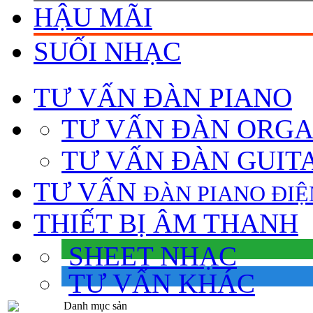
HẬU MÃI
SUỐI NHẠC
TƯ VẤN
ĐÀN PIANO
TƯ VẤN ÐÀN ORG
TƯ VẤN ÐÀN GUIT
TƯ VẤN
ÐÀN PIANO ÐIỆ
THIẾT BỊ ÂM THANH
SHEET NHẠC
TƯ VẤN KHÁC
Danh mục sản