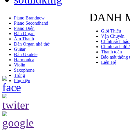
DANH 
Piano Brandnew
Piano Secondhand
Piano Điện
Giới Thiệu
Đàn Organ
Vận Chuyển
Âm Thanh
Chính sách bảo
Đàn Organ nhà thờ
Chính sách đổi/
Guitar
Thanh toán
Đàn Ukulele
Bảo mật thông t
Harmonica
Liên Hệ
Violin
Saxophone
Trống
Phụ kiện