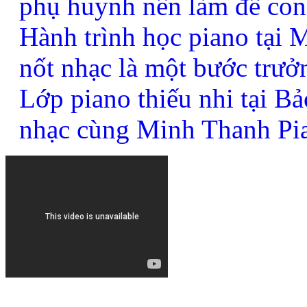
phụ huynh nên làm để con
Hành trình học piano tại
nốt nhạc là một bước trưở
Lớp piano thiếu nhi tại B
nhạc cùng Minh Thanh Pi