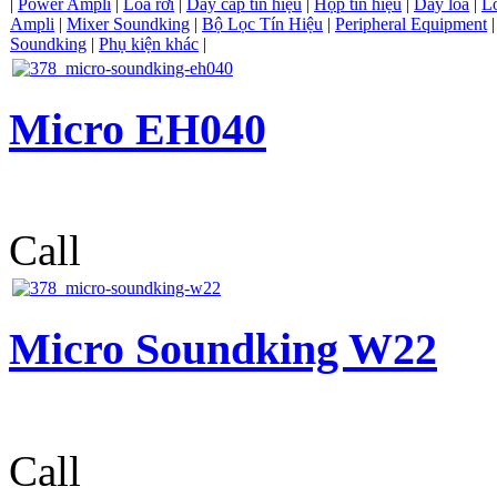
|
Power Ampli
|
Loa rời
|
Dây cáp tín hiệu
|
Hộp tín hiệu
|
Dây loa
|
L
Ampli
|
Mixer Soundking
|
Bộ Lọc Tín Hiệu
|
Peripheral Equipment
Soundking
|
Phụ kiện khác
|
Micro EH040
Call
Micro Soundking W22
Call