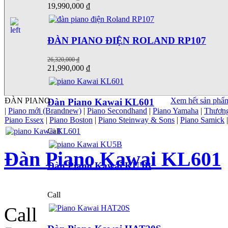
19,990,000 ₫
ĐÀN PIANO ĐIỆN ROLAND RP107
26,320,000 ₫
21,990,000 ₫
ĐÀN PIANO
Xem hết sản phẩ
Đàn Piano Kawai KL601
|
Piano mới (Brandnew)
|
Piano Secondhand
|
Piano Yamaha
|
Thương
Piano Essex
|
Piano Boston
|
Piano Steinway & Sons
|
Piano Samick
Call
Đàn Piano Kawai KL601
Đàn Piano Kawai KU5B
Call
Call