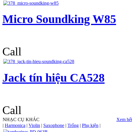
Micro Soundking W85
Call
Jack tín hiệu CA528
Call
NHẠC CỤ KHÁC
Xem hết
|
Harmonica
|
Violin
|
Saxophone
|
Trống
|
Phụ kiện
|