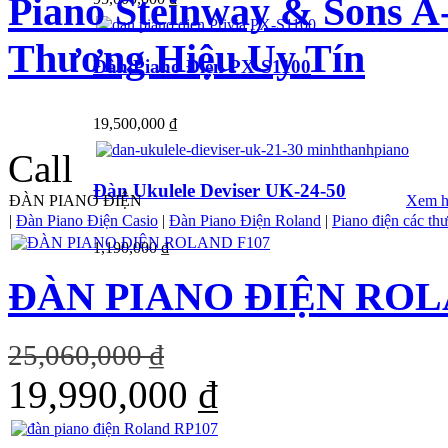
Piano Steinway & Sons A
Thương Hiệu Uy Tín
Đàn Piano Điện PX-S1100
19,500,000 ₫
Call
Đàn Ukulele Deviser UK-24-50
ĐÀN PIANO ĐIỆN
Xem h
|
Đàn Piano Điện Casio
|
Đàn Piano Điện Roland
|
Piano điện các th
1,190,000 ₫
ĐÀN PIANO ĐIỆN ROL
25,060,000 ₫
19,990,000 ₫