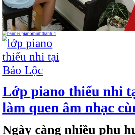
Lớp piano thiếu nhi t
làm quen âm nhạc cù
Ngày càng nhiều phụ hu