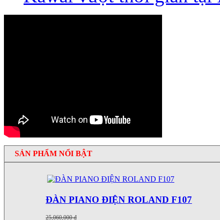
SẢN PHẨM NỔI BẬT
ĐÀN PIANO ĐIỆN ROLAND F107
25,060,000 ₫