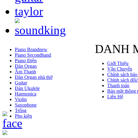
DANH 
Piano Brandnew
Piano Secondhand
Piano Điện
Giới Thiệu
Đàn Organ
Vận Chuyển
Âm Thanh
Chính sách bảo
Đàn Organ nhà thờ
Chính sách đổi/
Guitar
Thanh toán
Đàn Ukulele
Bảo mật thông t
Harmonica
Liên Hệ
Violin
Saxophone
Trống
Phụ kiện