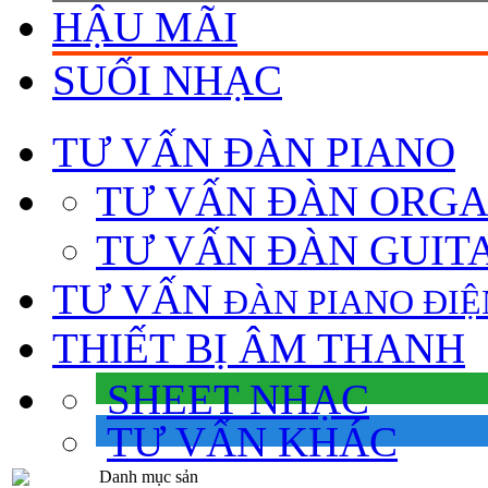
HẬU MÃI
SUỐI NHẠC
TƯ VẤN
ĐÀN PIANO
TƯ VẤN ÐÀN ORG
TƯ VẤN ÐÀN GUIT
TƯ VẤN
ÐÀN PIANO ÐIỆ
THIẾT BỊ ÂM THANH
SHEET NHẠC
TƯ VẤN KHÁC
Danh mục sản