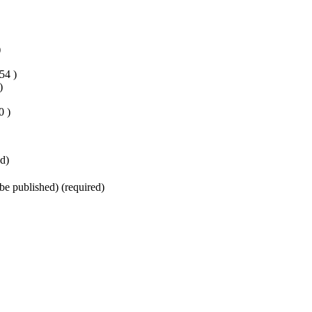
)
54 )
)
0 )
d)
 be published) (required)