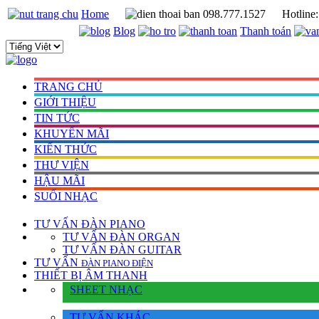
Home
098.777.1527
Hotline
Blog
Thanh toán
TRANG CHỦ
GIỚI THIỆU
TIN TỨC
KHUYẾN MÃI
KIẾN THỨC
THƯ VIỆN
HẬU MÃI
SUỐI NHẠC
TƯ VẤN
ĐÀN PIANO
TƯ VẤN ÐÀN ORGAN
TƯ VẤN ÐÀN GUITAR
TƯ VẤN
ÐÀN PIANO ÐIỆN
THIẾT BỊ ÂM THANH
SHEET NHẠC
TƯ VẤN KHÁC