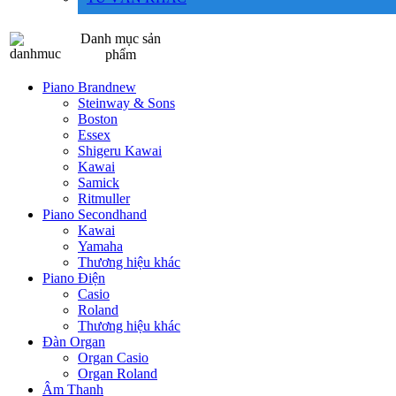
Danh mục sản
phẩm
Piano Brandnew
Steinway & Sons
Boston
Essex
Shigeru Kawai
Kawai
Samick
Ritmuller
Piano Secondhand
Kawai
Yamaha
Thương hiệu khác
Piano Điện
Casio
Roland
Thương hiệu khác
Đàn Organ
Organ Casio
Organ Roland
Âm Thanh