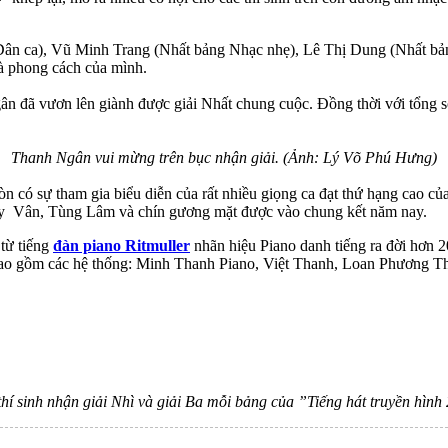
g Dân ca), Vũ Minh Trang (Nhất bảng Nhạc nhẹ), Lê Thị Dung (Nhất
và phong cách của mình.
gân đã vươn lên giành được giải Nhất chung cuộc. Đồng thời với tổng
Thanh Ngân vui mừng trên bục nhận giải. (Ảnh: Lý Võ Phú Hưng)
 có sự tham gia biểu diễn của rất nhiều giọng ca đạt thứ hạng cao củ
y Vân, Tùng Lâm và chín gương mặt được vào chung kết năm nay.
 từ tiếng
đàn piano Ritmuller
nhãn hiệu Piano danh tiếng ra đời hơn 
ao gồm các hệ thống: Minh Thanh Piano, Việt Thanh, Loan Phương T
hí sinh nhận giải Nhì và giải Ba mỗi bảng của ”Tiếng hát truyền hình