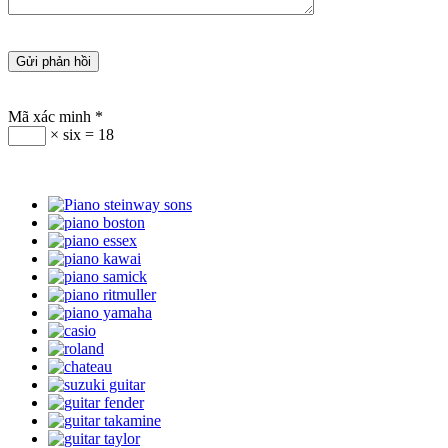
Mã xác minh
*
× six = 18