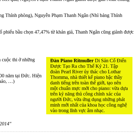
 bảng Thính phòng), Nguyễn Phạm Thanh Ngân (Nhì bảng Thính
 số phiếu bầu chọn 47,47% từ khán giả, Thanh Ngân cũng giành được
a cuộc thi ở những
Đàn Piano Ritmuller
Di Sản Cổ Điển
Được Tạo Ra cho Thế Kỷ 21. Tập
đoàn Pearl River ủy thác cho Lothar
200 năm tại Đức. Hiện
Thomma, nhà thiết kế piano bậc thầy
hảo, …)
danh tiếng trên toàn thế giới, tạo nên
một chuẩn mực mới cho piano: vừa dựa
trên kỷ năng thủ công chính xác của
người Đức, vừa ứng dụng những phát
minh mới nhất của khoa học công nghệ
vào trong lĩnh vực âm nhạc.
 2014″