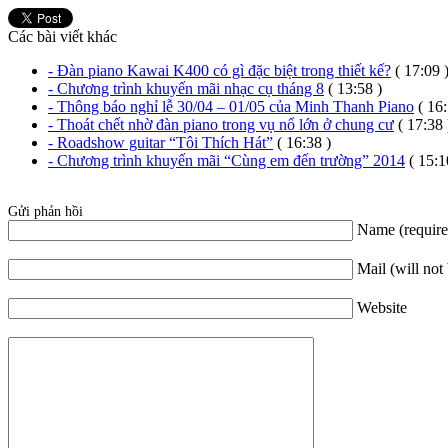
Các bài viết khác
- Đàn piano Kawai K400 có gì đặc biệt trong thiết kế?
( 17:09 
- Chương trình khuyến mãi nhạc cụ tháng 8
( 13:58 )
- Thông báo nghỉ lễ 30/04 – 01/05 của Minh Thanh Piano
( 16:
- Thoát chết nhờ đàn piano trong vụ nổ lớn ở chung cư
( 17:38 
- Roadshow guitar “Tôi Thích Hát”
( 16:38 )
- Chương trình khuyến mãi “Cùng em đến trường” 2014
( 15:1
Gửi phản hồi
Name (require
Mail (will not
Website