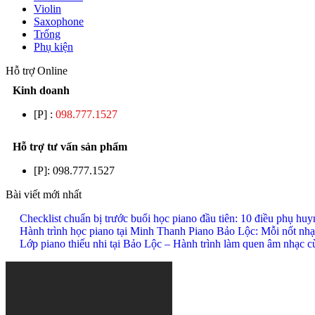
Violin
Saxophone
Trống
Phụ kiện
Hỗ trợ Online
Kinh doanh
[P] :
098.777.1527
Hỗ trợ tư vấn sản phẩm
[P]:
098.777.1527
Bài viết mới nhất
Checklist chuẩn bị trước buổi học piano đầu tiên: 10 điều phụ hu
Hành trình học piano tại Minh Thanh Piano Bảo Lộc: Mỗi nốt nhạ
Lớp piano thiếu nhi tại Bảo Lộc – Hành trình làm quen âm nhạc