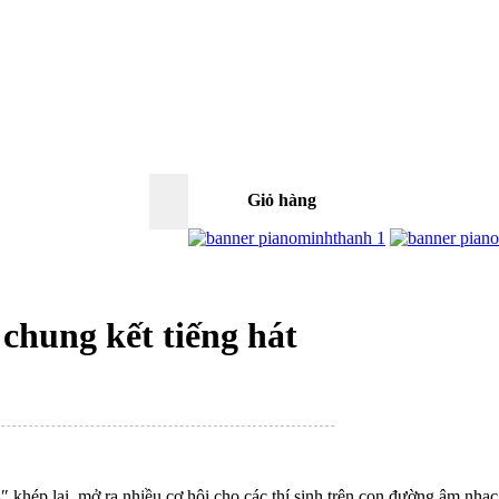
Giỏ hàng
0
chung kết tiếng hát
4″ khép lại, mở ra nhiều cơ hội cho các thí sinh trên con đường âm n