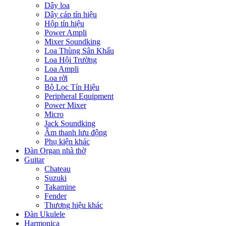
Dây loa
Dây cáp tín hiệu
Hộp tín hiệu
Power Ampli
Mixer Soundking
Loa Thùng Sân Khấu
Loa Hội Trường
Loa Ampli
Loa rời
Bộ Lọc Tín Hiệu
Peripheral Equipment
Power Mixer
Micro
Jack Soundking
Âm thanh lưu động
Phụ kiện khác
Đàn Organ nhà thờ
Guitar
Chateau
Suzuki
Takamine
Fender
Thương hiệu khác
Đàn Ukulele
Harmonica