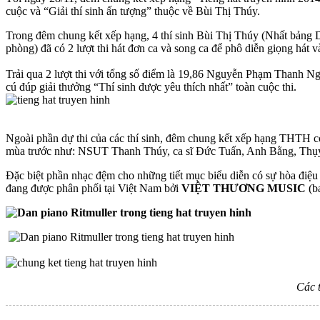
cuộc và “Giải thí sinh ấn tượng” thuộc về Bùi Thị Thúy.
Trong đêm chung kết xếp hạng, 4 thí sinh Bùi Thị Thúy (Nhất bản
phòng) đã có 2 lượt thi hát đơn ca và song ca để phô diễn giọng hát 
Trải qua 2 lượt thi với tổng số điểm là 19,86 Nguyễn Phạm Thanh N
cú đúp giải thưởng “Thí sinh được yêu thích nhất” toàn cuộc thi.
Ngoài phần dự thi của các thí sinh, đêm chung kết xếp hạng THTH còn
mùa trước như: NSUT Thanh Thúy, ca sĩ Đức Tuấn, Anh Bằng, Thụ
Đặc biệt phần nhạc đệm cho những tiết mục biểu diễn có sự hòa điệu
đang được phân phối tại Việt Nam bởi
VIỆT THƯƠNG MUSIC
(b
Các t