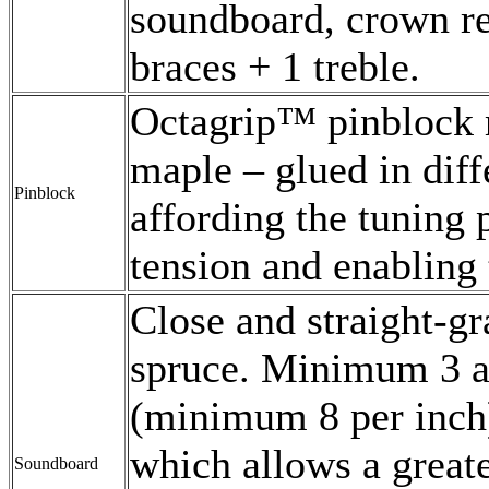
soundboard, crown ret
braces + 1 treble.
Octagrip™ pinblock m
maple – glued in diff
Pinblock
affording the tuning p
tension and enabling 
Close and straight-gr
spruce. Minimum 3 a
(minimum 8 per inch)
which allows a grea
Soundboard