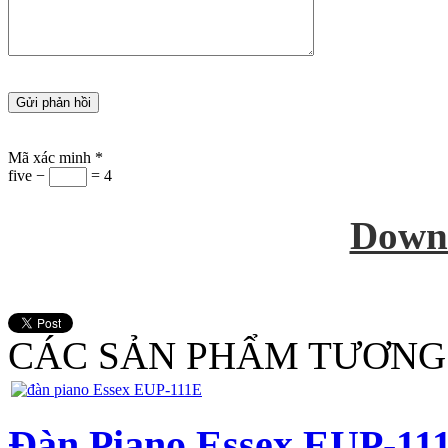
Mã xác minh
*
five −
= 4
Down
CÁC SẢN PHẨM TƯƠNG
Đàn Piano Essex EUP-111