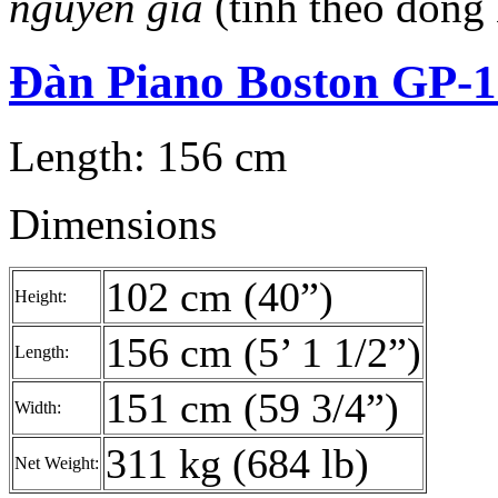
nguyên giá
(tính theo đồng
Đàn Piano Boston GP-
Length: 156 cm
Dimensions
102 cm (40”)
Height:
156 cm (5’ 1 1/2”)
Length:
151 cm (59 3/4”)
Width:
311 kg (684 lb)
Net Weight: