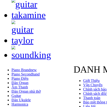
DANH 
Piano Brandnew
Piano Secondhand
Piano Điện
Giới Thiệu
Đàn Organ
Vận Chuyển
Âm Thanh
Chính sách bảo
Đàn Organ nhà thờ
Chính sách đổi/
Guitar
Thanh toán
Đàn Ukulele
Bảo mật thông t
Harmonica
Liên Hệ