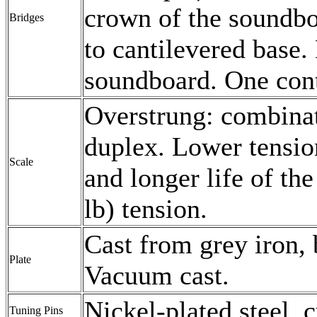
crown of the soundb
Bridges
to cantilevered base
soundboard. One cont
Overstrung: combinati
duplex. Lower tension
Scale
and longer life of th
lb) tension.
Cast from grey iron,
Plate
Vacuum cast.
Nickel-plated steel, 
Tuning Pins