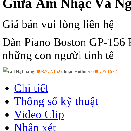
Giữa Âm Nhạc Và Ng
Giá bán vui lòng liên hệ
Đàn Piano Boston GP-156 P
những con người tinh tế
Đặt hàng:
098.777.1527
hoặc Hotline:
098.777.1527
Chi tiết
Thông số kỹ thuật
Video Clip
Nhận xét