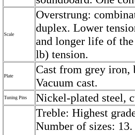
Overstrung: combinati
duplex. Lower tension
Scale
and longer life of th
lb) tension.
Cast from grey iron,
Plate
Vacuum cast.
Nickel-plated steel, 
Tuning Pins
Treble: Highest grade
Number of sizes: 13.