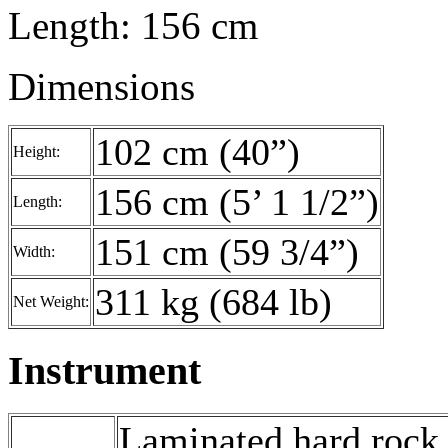
Length: 156 cm
Dimensions
102 cm (40”)
Height:
156 cm (5’ 1 1/2”)
Length:
151 cm (59 3/4”)
Width:
311 kg (684 lb)
Net Weight:
Instrument
Laminated hard rock