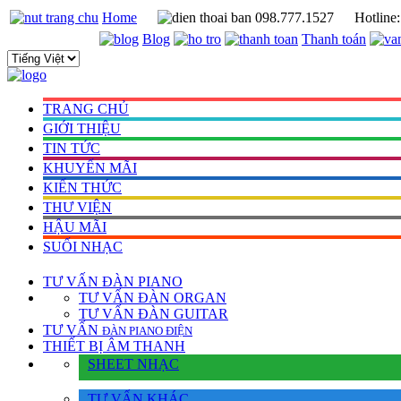
Home
098.777.1527
Hotline
Blog
Thanh toán
TRANG CHỦ
GIỚI THIỆU
TIN TỨC
KHUYẾN MÃI
KIẾN THỨC
THƯ VIỆN
HẬU MÃI
SUỐI NHẠC
TƯ VẤN
ĐÀN PIANO
TƯ VẤN ÐÀN ORGAN
TƯ VẤN ÐÀN GUITAR
TƯ VẤN
ÐÀN PIANO ÐIỆN
THIẾT BỊ ÂM THANH
SHEET NHẠC
TƯ VẤN KHÁC