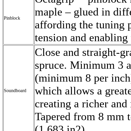
maple – glued in diff
Pinblock
affording the tuning p
tension and enabling 
Close and straight-gr
spruce. Minimum 3 a
(minimum 8 per inch)
which allows a grea
Soundboard
creating a richer and
Tapered from 8 mm t
(1,683 in2)