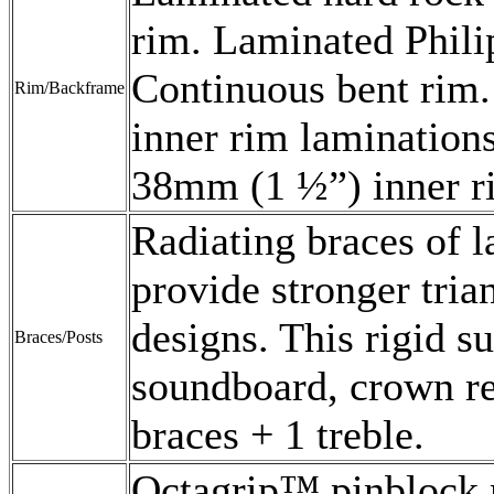
rim. Laminated Phili
Continuous bent rim.
Rim/Backframe
inner rim lamination
38mm (1 ½”) inner r
Radiating braces of 
provide stronger tria
designs. This rigid su
Braces/Posts
soundboard, crown ret
braces + 1 treble.
Octagrip™ pinblock m