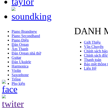
DANH 
Piano Brandnew
Piano Secondhand
Piano Điện
Giới Thiệu
Đàn Organ
Vận Chuyển
Âm Thanh
Chính sách bảo
Đàn Organ nhà thờ
Chính sách đổi/
Guitar
Thanh toán
Đàn Ukulele
Bảo mật thông t
Harmonica
Liên Hệ
Violin
Saxophone
Trống
Phụ kiện