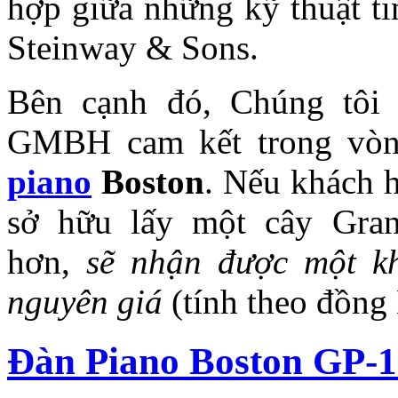
hợp giữa những kỹ thuật ti
Steinway & Sons.
Bên cạnh đó, Chúng tôi 
GMBH cam kết trong vò
piano
Boston
. Nếu khách 
sở hữu lấy một cây Gra
hơn,
sẽ nhận được một k
nguyên giá
(tính theo đồng
Đàn Piano Boston GP-