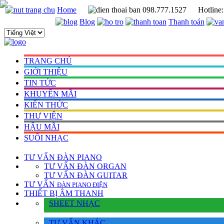
Home
098.777.1527
Hotline
Blog
Thanh toán
TRANG CHỦ
GIỚI THIỆU
TIN TỨC
KHUYẾN MÃI
KIẾN THỨC
THƯ VIỆN
HẬU MÃI
SUỐI NHẠC
TƯ VẤN
ĐÀN PIANO
TƯ VẤN ÐÀN ORGAN
TƯ VẤN ÐÀN GUITAR
TƯ VẤN
ÐÀN PIANO ÐIỆN
THIẾT BỊ ÂM THANH
SHEET NHẠC
TƯ VẤN KHÁC