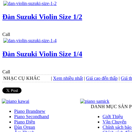
Đàn Suzuki Violin Size 1/2
Call
Đàn Suzuki Violin Size 1/4
Call
NHẠC CỤ KHÁC
|
Xem nhiều nhất
|
Giá cao đến thấp
|
Giá t
DANH MỤC SẢN 
Piano Brandnew
Piano Secondhand
Giới Thiệu
Piano Điện
Vận Chuyển
Đàn Organ
Chính sách bảo