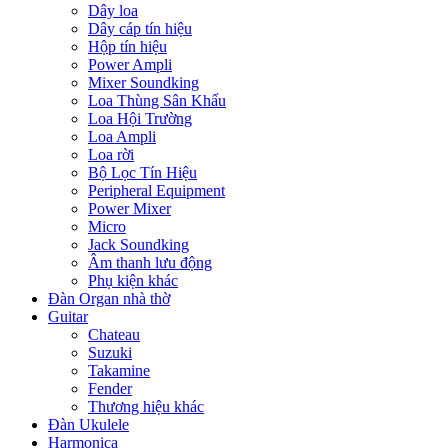
Dây loa
Dây cáp tín hiệu
Hộp tín hiệu
Power Ampli
Mixer Soundking
Loa Thùng Sân Khấu
Loa Hội Trường
Loa Ampli
Loa rời
Bộ Lọc Tín Hiệu
Peripheral Equipment
Power Mixer
Micro
Jack Soundking
Âm thanh lưu động
Phụ kiện khác
Đàn Organ nhà thờ
Guitar
Chateau
Suzuki
Takamine
Fender
Thương hiệu khác
Đàn Ukulele
Harmonica