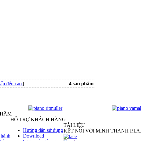
hấp đến cao
|
4 sản phẩm
PHẨM
HỖ TRỢ KHÁCH HÀNG
TÀI LIỆU
Hướng dẫn sử dụng
KẾT NỐI VỚI MINH THANH P.I.A
 hành
Download