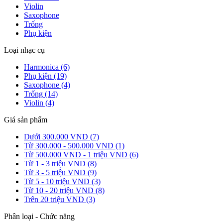
Violin
Saxophone
Trống
Phụ kiện
Loại nhạc cụ
Harmonica (6)
Phụ kiện (19)
Saxophone (4)
Trống (14)
Violin (4)
Giá sản phẩm
Dưới 300.000 VND (7)
Từ 300.000 - 500.000 VND (1)
Từ 500.000 VND - 1 triệu VND (6)
Từ 1 - 3 triệu VND (8)
Từ 3 - 5 triệu VND (9)
Từ 5 - 10 triệu VND (3)
Từ 10 - 20 triệu VND (8)
Trên 20 triệu VND (3)
Phân loại - Chức năng