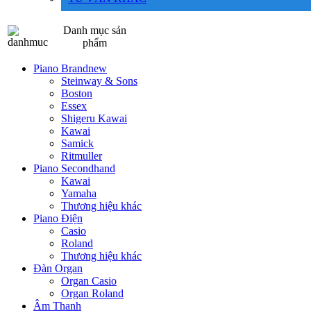
Danh mục sản
phẩm
Piano Brandnew
Steinway & Sons
Boston
Essex
Shigeru Kawai
Kawai
Samick
Ritmuller
Piano Secondhand
Kawai
Yamaha
Thương hiệu khác
Piano Điện
Casio
Roland
Thương hiệu khác
Đàn Organ
Organ Casio
Organ Roland
Âm Thanh