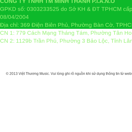
CÔNG TY TNHH TM MINH THANH P.I.A.N.O
GPKD số: 0303233525 do Sở KH & ĐT TPHCM cấp 
08/04/2004
Địa chỉ: 369 Điện Biên Phủ, Phường Bàn Cờ, TPH
CN 1: 779 Cách Mạng Tháng Tám, Phường Tân H
CN 2: 1129b Trần Phú, Phường 3 Bảo Lộc, Tỉnh L
© 2013 Việt Thương Music. Vui lòng ghi rõ nguồn khi sử dụng thông tin từ web