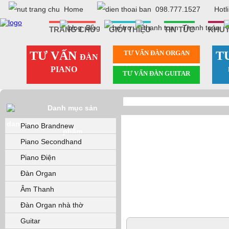
Home
098.777.1527
Hotl
Blog
Thanh toán
TRANG CHỦ
GIỚI THIỆU
TIN TỨC
KHUY
TƯ VẤN
TƯ VẤN ÐÀN ORGAN
T
ĐÀN
PIANO
TƯ VẤN ÐÀN GUITAR
Danh mục sản
Piano Brandnew
phẩm
Piano Secondhand
Piano Điện
Đàn Organ
Âm Thanh
Đàn Organ nhà thờ
Guitar