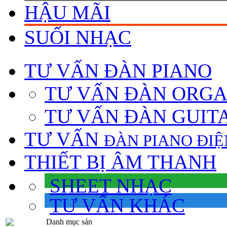
HẬU MÃI
SUỐI NHẠC
TƯ VẤN
ĐÀN PIANO
TƯ VẤN ÐÀN ORG
TƯ VẤN ÐÀN GUIT
TƯ VẤN
ÐÀN PIANO ÐIỆ
THIẾT BỊ ÂM THANH
SHEET NHẠC
TƯ VẤN KHÁC
Danh mục sản