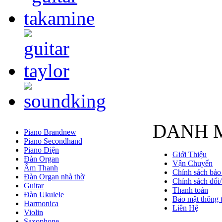
DANH 
Piano Brandnew
Piano Secondhand
Piano Điện
Giới Thiệu
Đàn Organ
Vận Chuyển
Âm Thanh
Chính sách bảo
Đàn Organ nhà thờ
Chính sách đổi/
Guitar
Thanh toán
Đàn Ukulele
Bảo mật thông t
Harmonica
Liên Hệ
Violin
Saxophone