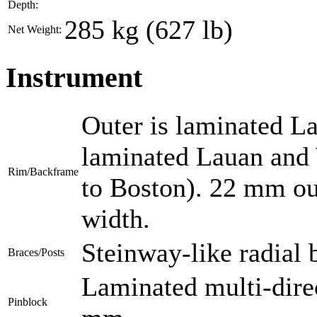
Depth:
285 kg (627 lb)
Net Weight:
Instrument
Outer is laminated La
laminated Lauan and 
Rim/Backframe
to Boston). 22 mm ou
width.
Steinway-like radial 
Braces/Posts
Laminated multi-dire
Pinblock