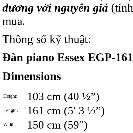
đương với nguyên giá
(tín
mua.
Thông số kỹ thuật:
Đàn piano Essex EGP-16
Dimensions
103 cm (40 ½”)
Height:
161 cm (5′ 3 ½”)
Length:
150 cm (59″)
Width: