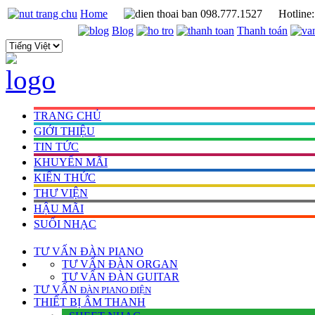
Home
098.777.1527
Hotline
Blog
Thanh toán
TRANG CHỦ
GIỚI THIỆU
TIN TỨC
KHUYẾN MÃI
KIẾN THỨC
THƯ VIỆN
HẬU MÃI
SUỐI NHẠC
TƯ VẤN
ĐÀN PIANO
TƯ VẤN ÐÀN ORGAN
TƯ VẤN ÐÀN GUITAR
TƯ VẤN
ÐÀN PIANO ÐIỆN
THIẾT BỊ ÂM THANH