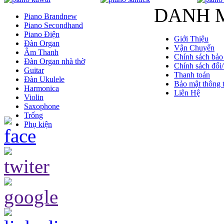
DANH 
Piano Brandnew
Piano Secondhand
Piano Điện
Giới Thiệu
Đàn Organ
Vận Chuyển
Âm Thanh
Chính sách bảo
Đàn Organ nhà thờ
Chính sách đổi/
Guitar
Thanh toán
Đàn Ukulele
Bảo mật thông t
Harmonica
Liên Hệ
Violin
Saxophone
Trống
Phụ kiện