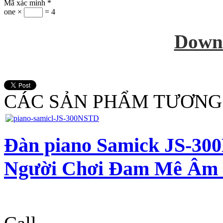
Mã xác minh
*
one ×
= 4
Down
CÁC SẢN PHẨM TƯƠNG
Đàn piano Samick JS-30
Người Chơi Đam Mê Âm