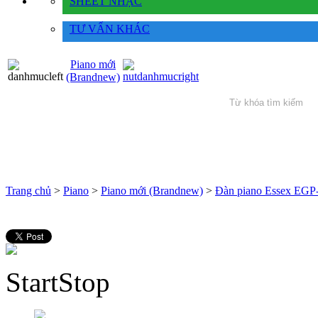
SHEET NHẠC
TƯ VẤN KHÁC
Piano mới
(Brandnew)
Trang chủ
>
Piano
>
Piano mới (Brandnew)
>
Đàn piano Essex EGP
Start
Stop