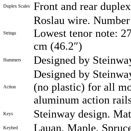
Front and rear duple
Duplex Scales
Roslau wire. Number o
Lowest tenor note: 2
Strings
cm (46.2″)
Designed by Steinway.
Hammers
Designed by Steinway
(no plastic) for all 
Action
aluminum action rails
Steinway design. Mat
Keys
Lauan, Maple, Spruce
Keybed