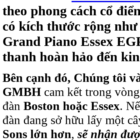
theo phong cách cổ điể
có kích thước rộng nh
Grand Piano Essex EG
thanh hoàn hảo đến kin
Bên cạnh đó, Chúng tôi v
GMBH
cam kết trong vòn
đàn
Boston hoặc Essex
. N
đàn đang sở hữu lấy một c
Sons lớn hơn
,
sẽ nhận đượ