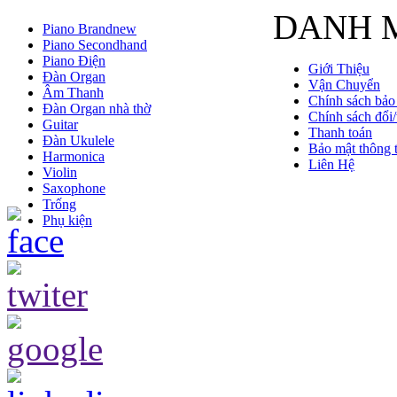
DANH 
Piano Brandnew
Piano Secondhand
Piano Điện
Giới Thiệu
Đàn Organ
Vận Chuyển
Âm Thanh
Chính sách bảo
Đàn Organ nhà thờ
Chính sách đổi/
Guitar
Thanh toán
Đàn Ukulele
Bảo mật thông t
Harmonica
Liên Hệ
Violin
Saxophone
Trống
Phụ kiện