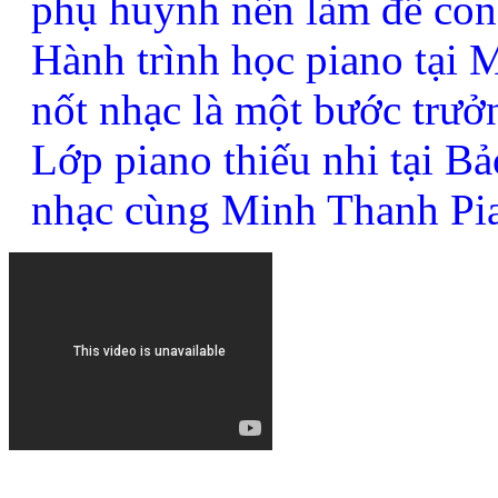
phụ huynh nên làm để con
Hành trình học piano tại
nốt nhạc là một bước trưở
Lớp piano thiếu nhi tại B
nhạc cùng Minh Thanh Pi