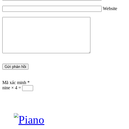
Website
Mã xác minh
*
nine × 4 =