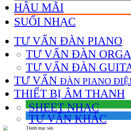
HẬU MÃI
SUỐI NHẠC
TƯ VẤN
ĐÀN PIANO
TƯ VẤN ÐÀN ORG
TƯ VẤN ÐÀN GUIT
TƯ VẤN
ÐÀN PIANO ÐIỆ
THIẾT BỊ ÂM THANH
SHEET NHẠC
TƯ VẤN KHÁC
Danh mục sản