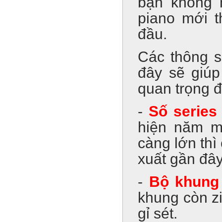
bạn không 
piano mới t
đầu.
Các thông s
đây sẽ giúp
quan trọng 
-
Số series
hiện năm m
càng lớn thì
xuất gần đây
-
Bộ khung 
khung còn zi
gỉ sét.