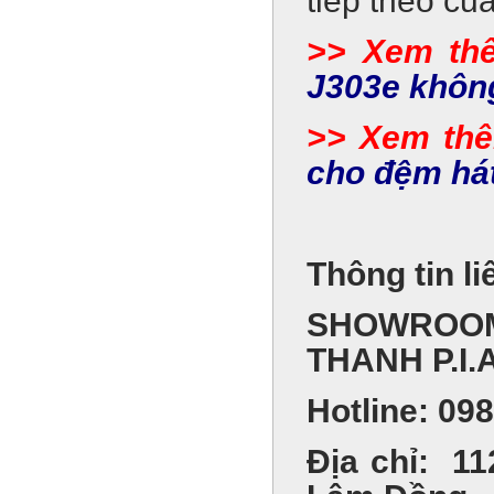
tiếp theo củ
>> Xem th
J303e khôn
>> Xem th
cho đệm hát
Thông tin li
SHOWROOM
THANH P.I.
Hotline: 09
Địa chỉ: 11