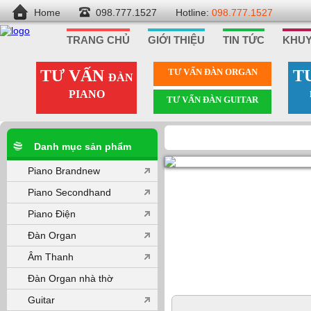
Home
098.777.1527
Hotline:
098.777.1527
TRANG CHỦ
GIỚI THIỆU
TIN TỨC
KHUY
TƯ VẤN
TƯ VẤN ÐÀN ORGAN
T
ĐÀN
PIANO
TƯ VẤN ÐÀN GUITAR
Danh mục sản phẩm
Piano Brandnew
Piano Secondhand
Piano Điện
Đàn Organ
Âm Thanh
Đàn Organ nhà thờ
Guitar