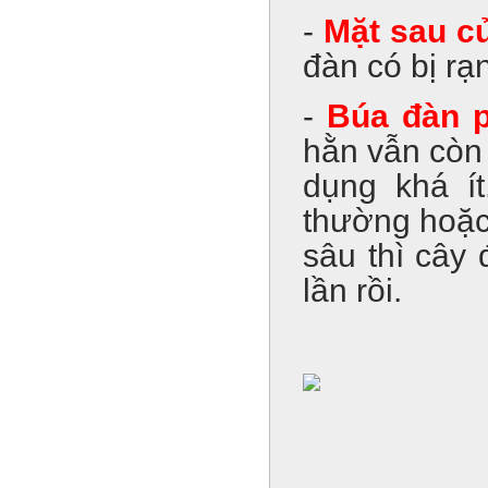
-
Mặt sau c
đàn có bị rạ
-
Búa đàn p
hằn vẫn còn 
dụng khá í
thường hoặc
sâu thì cây
lần rồi.