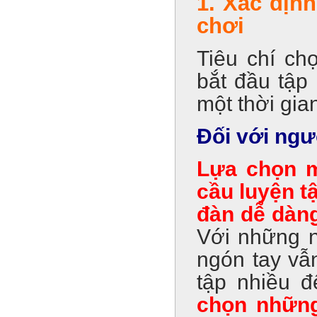
1. Xác địn
chơi
Tiêu chí ch
bắt đầu tập
một thời gia
Đối với ngư
Lựa chọn m
cầu luyện t
đàn dễ dàng
Với những n
ngón tay vẫ
tập nhiều đ
chọn những