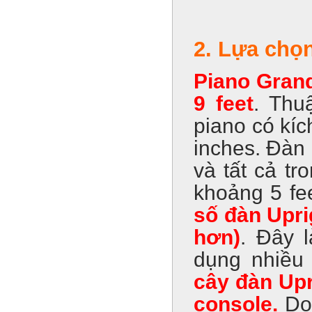
2. Lựa chọn
Piano Grand
9 feet
. Thu
piano có kíc
inches. Đàn 
và tất cả tr
khoảng 5 fe
số đàn Upri
hơn)
. Đây 
dụng nhiều
cây đàn Upr
console.
Do 