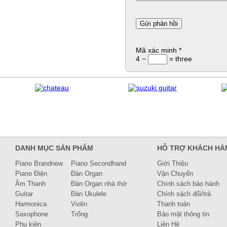
Mã xác minh
*
4 −
= three
DANH MỤC SẢN PHẨM
HỖ TRỢ KHÁCH HÀ
Piano Brandnew
Piano Secondhand
Giới Thiệu
Piano Điện
Đàn Organ
Vận Chuyển
Âm Thanh
Đàn Organ nhà thờ
Chính sách bảo hành
Guitar
Đàn Ukulele
Chính sách đổi/trả
Harmonica
Violin
Thanh toán
Saxophone
Trống
Bảo mật thông tin
Phụ kiện
Liên Hệ