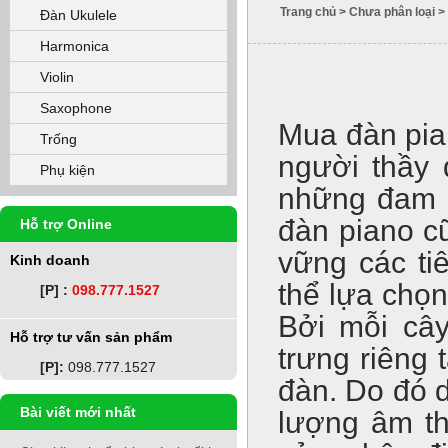
Trang chủ
>
Chưa phân loại
>
Đàn Ukulele
Harmonica
Violin
Saxophone
Mua đàn pia
Trống
người thầy 
Phụ kiện
những đam 
đàn piano c
Hỗ trợ Online
vững các ti
Kinh doanh
thể lựa chọ
[P] :
098.777.1527
Bởi mỗi câ
Hỗ trợ tư vấn sản phẩm
trưng riêng
[P]:
098.777.1527
đàn. Do đó d
Bài viết mới nhất
lượng âm th