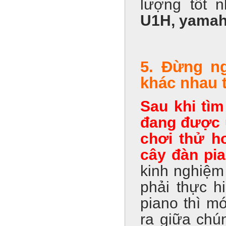
lượng tốt 
U1H, yamah
5. Đừng ng
khác nhau 
Sau khi tìm
đang được ư
chơi thử h
cây đàn pi
kinh nghiệm
phải thực h
piano thì m
ra giữa chú