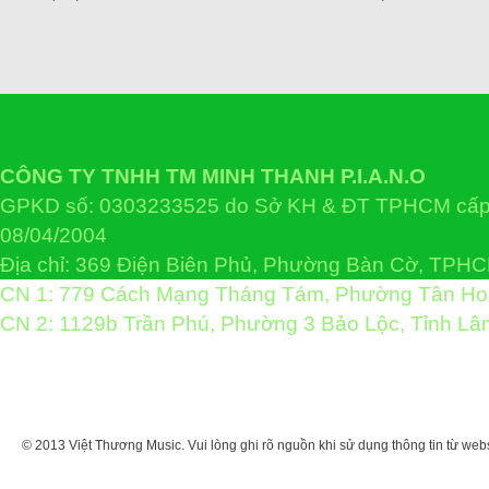
CÔNG TY TNHH TM MINH THANH P.I.A.N.O
GPKD số: 0303233525 do Sở KH & ĐT TPHCM cấp 
08/04/2004
Địa chỉ: 369 Điện Biên Phủ, Phường Bàn Cờ, TPH
CN 1: 779 Cách Mạng Tháng Tám, Phường Tân H
CN 2: 1129b Trần Phú, Phường 3 Bảo Lộc, Tỉnh L
© 2013 Việt Thương Music. Vui lòng ghi rõ nguồn khi sử dụng thông tin từ web