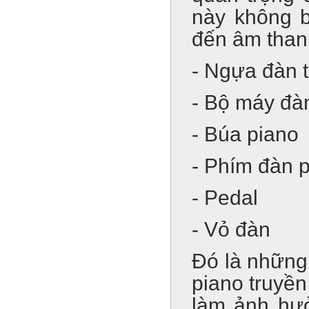
này không b
đến âm than
- Ngựa đàn t
- Bộ máy đà
- Búa piano
- Phím đàn 
- Pedal
- Vỏ đàn
Đó là những
piano truyền
làm ảnh hưở