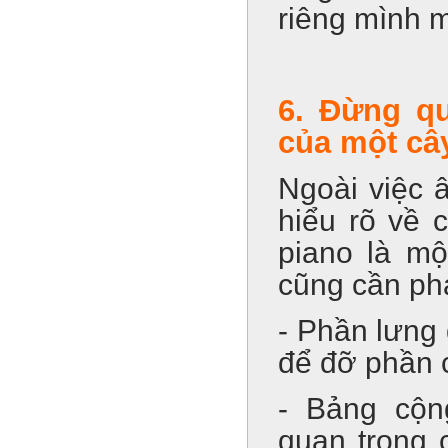
riêng mình m
6. Đừng qu
của một câ
Ngoài việc â
hiểu rõ về 
piano là mộ
cũng cần ph
- Phần lưng 
để đỡ phần c
- Bảng cộn
quan trọng 