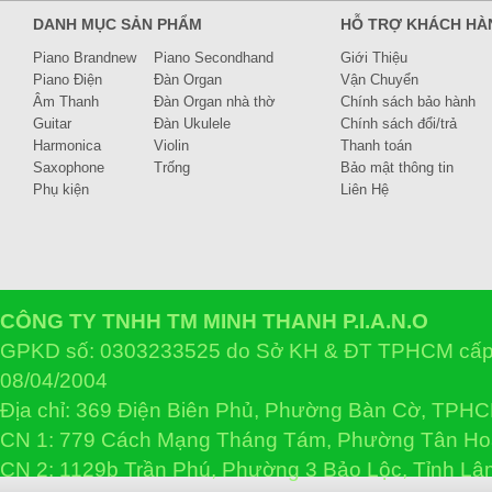
DANH MỤC SẢN PHẨM
HỖ TRỢ KHÁCH HÀ
Piano Brandnew
Piano Secondhand
Giới Thiệu
Piano Điện
Đàn Organ
Vận Chuyển
Âm Thanh
Đàn Organ nhà thờ
Chính sách bảo hành
Guitar
Đàn Ukulele
Chính sách đổi/trả
Harmonica
Violin
Thanh toán
Saxophone
Trống
Bảo mật thông tin
Phụ kiện
Liên Hệ
CÔNG TY TNHH TM MINH THANH P.I.A.N.O
GPKD số: 0303233525 do Sở KH & ĐT TPHCM cấp 
08/04/2004
Địa chỉ: 369 Điện Biên Phủ, Phường Bàn Cờ, TPH
CN 1: 779 Cách Mạng Tháng Tám, Phường Tân H
CN 2: 1129b Trần Phú, Phường 3 Bảo Lộc, Tỉnh L