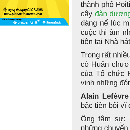
thành phố Poit
cây
đàn dươn
đáng nể lúc mớ
cuộc thi âm n
tiên tại Nhà h
Trong rất nhiề
có Huân chươ
của Tổ chức P
vinh những đón
Alain Lefèvre
bậc tiền bối v
Ông tâm sự: 
những chuyến đ