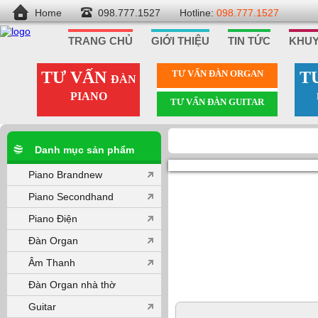
Home
098.777.1527
Hotline:
098.777.1527
TRANG CHỦ
GIỚI THIỆU
TIN TỨC
KHUY
TƯ VẤN
TƯ VẤN ÐÀN ORGAN
T
ĐÀN
PIANO
TƯ VẤN ÐÀN GUITAR
Danh mục sản phẩm
Piano Brandnew
Piano Secondhand
Piano Điện
Đàn Organ
Âm Thanh
Đàn Organ nhà thờ
Guitar