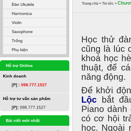
Chươn
Trang chủ
>
Tin tức
>
Đàn Ukulele
Harmonica
Violin
Saxophone
Học thử đà
Trống
cũng là lúc
Phụ kiện
khoá học hè
thuật, để c
Hỗ trợ Online
năng động.
Kinh doanh
[P] :
098.777.1527
Để khởi độ
Lộc
bắt đầ
Hỗ trợ tư vấn sản phẩm
Piano dành 
[P]:
098.777.1527
có cơ hội tr
Bài viết mới nhất
học. Ngoài 