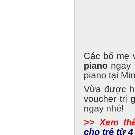
Các bố mẹ 
piano
ngay 
piano tại M
Vừa được họ
voucher trị 
ngay nhé!
>> Xem th
cho trẻ từ 4