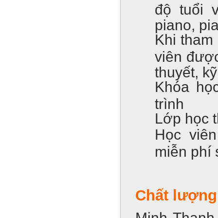
độ tuổi 
piano, pi
Khi tham 
viên đượ
thuyết, kỹ
Khóa học
trình
Lớp học t
Học viê
miễn phí 
Chất lượng
Minh Thanh