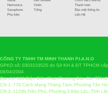
Guitar
Đàn Ukulele
Chính sách đổi/trả
Harmonica
Violin
Thanh toán
Saxophone
Trống
Bảo mật thông tin
Phụ kiện
Liên Hệ
CÔNG TY TNHH TM MINH THANH P.I.A.N.O
GPKD số: 0303233525 do Sở KH & ĐT TPHCM cấp 
08/04/2004
Địa chỉ: 369 Điện Biên Phủ, Phường Bàn Cờ, TPH
CN 1: 779 Cách Mạng Tháng Tám, Phường Tân H
CN 2: 1129b Trần Phú, Phường 3 Bảo Lộc, Tỉnh L