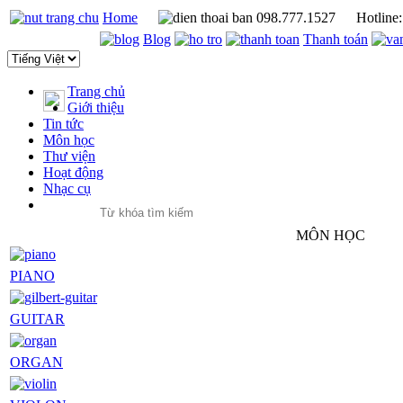
Home
098.777.1527
Hotline
Blog
Thanh toán
Trang chủ
Giới thiệu
Tin tức
Môn học
Thư viện
Hoạt động
Nhạc cụ
MÔN HỌC
PIANO
GUITAR
ORGAN