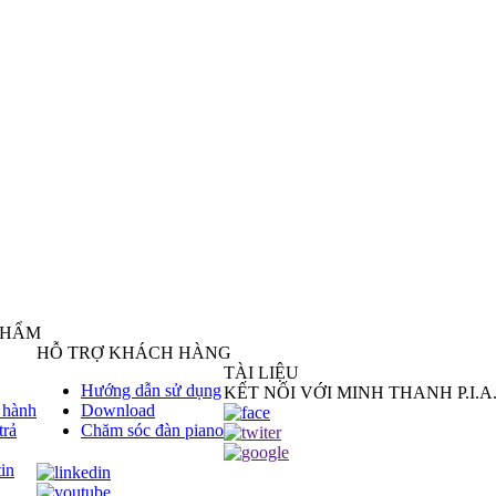
PHẨM
HỖ TRỢ KHÁCH HÀNG
TÀI LIỆU
Hướng dẫn sử dụng
KẾT NỐI VỚI MINH THANH P.I.A
 hành
Download
trả
Chăm sóc đàn piano
in