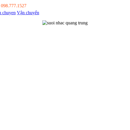
:
098.777.1527
Vận chuyển