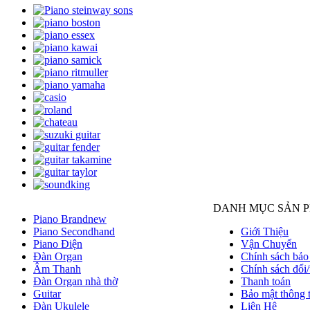
DANH MỤC SẢN 
Piano Brandnew
Piano Secondhand
Giới Thiệu
Piano Điện
Vận Chuyển
Đàn Organ
Chính sách bảo
Âm Thanh
Chính sách đổi/
Đàn Organ nhà thờ
Thanh toán
Guitar
Bảo mật thông t
Đàn Ukulele
Liên Hệ