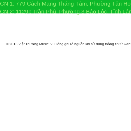
CN 1: 779 Cách Mạng Tháng Tám, Phường Tân H
CN 2: 1129b Trần Phú, Phường 3 Bảo Lộc, Tỉnh L
© 2013 Việt Thương Music. Vui lòng ghi rõ nguồn khi sử dụng thông tin từ web