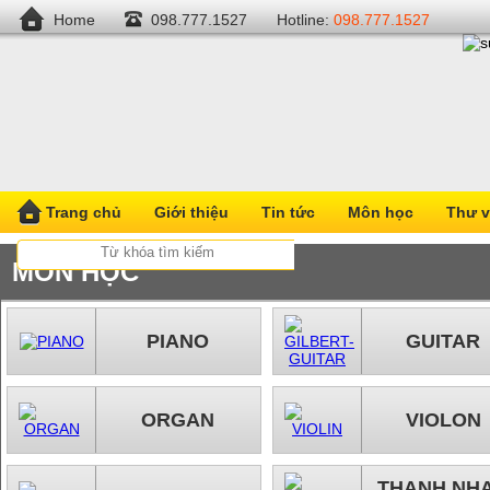
Home
098.777.1527
Hotline:
098.777.1527
Trang chủ
Giới thiệu
Tin tức
Môn học
Thư v
MÔN HỌC
PIANO
GUITAR
ORGAN
VIOLON
THANH NH