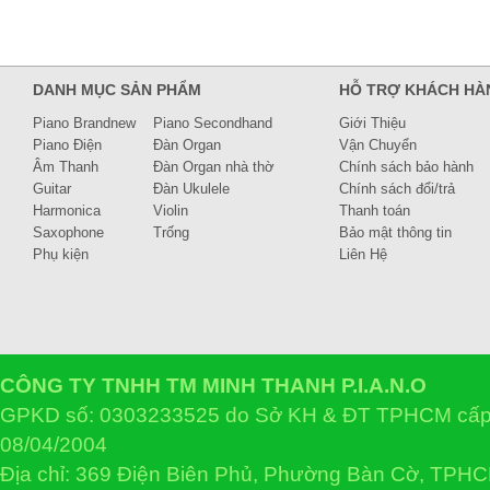
DANH MỤC SẢN PHẨM
HỖ TRỢ KHÁCH HÀ
Piano Brandnew
Piano Secondhand
Giới Thiệu
Piano Điện
Đàn Organ
Vận Chuyển
Âm Thanh
Đàn Organ nhà thờ
Chính sách bảo hành
Guitar
Đàn Ukulele
Chính sách đổi/trả
Harmonica
Violin
Thanh toán
Saxophone
Trống
Bảo mật thông tin
Phụ kiện
Liên Hệ
CÔNG TY TNHH TM MINH THANH P.I.A.N.O
GPKD số: 0303233525 do Sở KH & ĐT TPHCM cấp 
08/04/2004
Địa chỉ: 369 Điện Biên Phủ, Phường Bàn Cờ, TPH