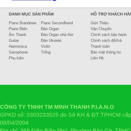
DANH MỤC SẢN PHẨM
HỖ TRỢ KHÁCH HÀ
Piano Brandnew
Piano Secondhand
Giới Thiệu
Piano Điện
Đàn Organ
Vận Chuyển
Âm Thanh
Đàn Organ nhà thờ
Chính sách bảo hành
Guitar
Đàn Ukulele
Chính sách đổi/trả
Harmonica
Violin
Thanh toán
Saxophone
Trống
Bảo mật thông tin
Phụ kiện
Liên Hệ
CÔNG TY TNHH TM MINH THANH P.I.A.N.O
GPKD số: 0303233525 do Sở KH & ĐT TPHCM cấp 
08/04/2004
Địa chỉ: 369 Điện Biên Phủ, Phường Bàn Cờ, TPH