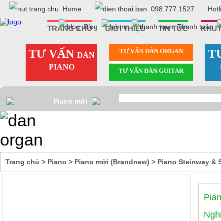
Home
098.777.1527
Hotl
Blog
Thanh toán
TRANG CHỦ
GIỚI THIỆU
TIN TỨC
KHUY
TƯ VẤN
TƯ VẤN ÐÀN ORGAN
T
ĐÀN
PIANO
TƯ VẤN ÐÀN GUITAR
Piano mới
(Brandnew)
Trang chủ
>
Piano
>
Piano mới (Brandnew)
>
Piano Steinway &
Pian
Ngh