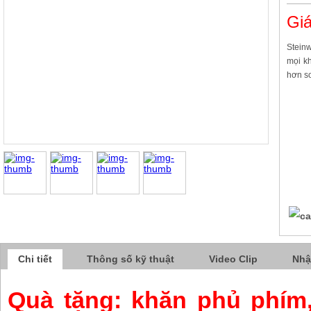
Giá
Stein
mọi k
hơn so
Chi tiết
Thông số kỹ thuật
Video Clip
Nhậ
Quà tặng: khăn phủ phím