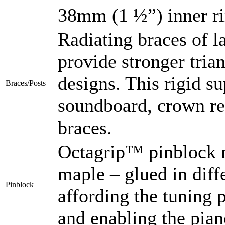
38mm (1 ½”) inner r
Radiating braces of 
provide stronger trian
designs. This rigid su
Braces/Posts
soundboard, crown ret
braces.
Octagrip™ pinblock m
maple – glued in diff
Pinblock
affording the tuning p
and enabling the piano