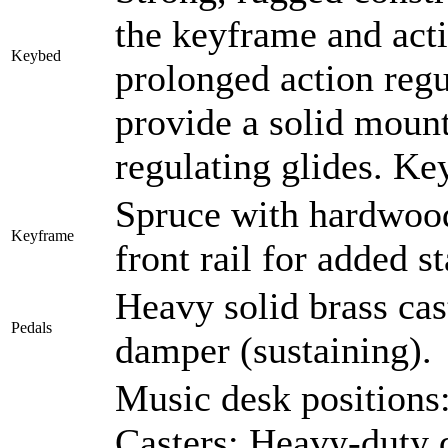
the keyframe and acti
Keybed
prolonged action reg
provide a solid mount
regulating glides. Ke
Spruce with hardwood 
Keyframe
front rail for added st
Heavy solid brass cast
Pedals
damper (sustaining).
Music desk positions:
Casters: Heavy-duty d