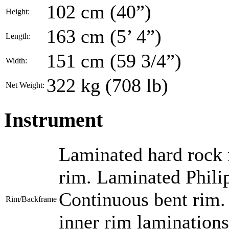
102 cm (40”)
Height:
163 cm (5’ 4”)
Length:
151 cm (59 3/4”)
Width:
322 kg (708 lb)
Net Weight:
Instrument
Laminated hard rock
rim. Laminated Phili
Continuous bent rim. 
Rim/Backframe
inner rim lamination