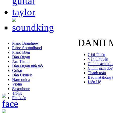
DANH 
Piano Brandnew
Piano Secondhand
Piano Điện
Giới Thiệu
Đàn Organ
Vận Chuyển
Âm Thanh
Chính sách bảo
Đàn Organ nhà thờ
Chính sách đổi/
Guitar
Thanh toán
Đàn Ukulele
Bảo mật thông t
Harmonica
Liên Hệ
Violin
Saxophone
Trống
Phụ kiện