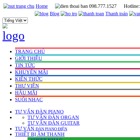
Home
098.777.1527
Hotline
Blog
Thanh toán
TRANG CHỦ
GIỚI THIỆU
TIN TỨC
KHUYẾN MÃI
KIẾN THỨC
THƯ VIỆN
HẬU MÃI
SUỐI NHẠC
TƯ VẤN
ĐÀN PIANO
TƯ VẤN ÐÀN ORGAN
TƯ VẤN ÐÀN GUITAR
TƯ VẤN
ÐÀN PIANO ÐIỆN
THIẾT BỊ ÂM THANH