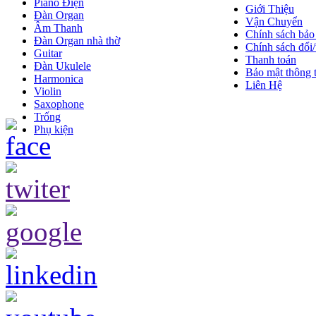
Piano Điện
Giới Thiệu
Đàn Organ
Vận Chuyển
Âm Thanh
Chính sách bảo
Đàn Organ nhà thờ
Chính sách đổi/
Guitar
Thanh toán
Đàn Ukulele
Bảo mật thông t
Harmonica
Liên Hệ
Violin
Saxophone
Trống
Phụ kiện