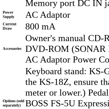
Memory port DC IN j
AC Adaptor
Power
Supply
800 mA
Current
Draw
Owner's manual CD-
DVD-ROM (SONAR L
Accessories
AC Adaptor Power Cor
Keyboard stand: KS-
the KS-18Z, ensure tha
meter or lower.) Pedal
BOSS FS-5U Expressio
Options (sold
separately)