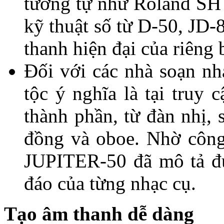
tương tự như Roland SH
kỹ thuật số từ D-50, JD-
thanh hiện đại của riêng 
Đối với các nhà soạn nh
tộc ý nghĩa là tại truy 
thành phần, từ đàn nhị, s
đồng và oboe. Nhờ côn
JUPITER-50 đã mô tả đư
đáo của từng nhạc cụ.
Tạo âm thanh dễ dàng