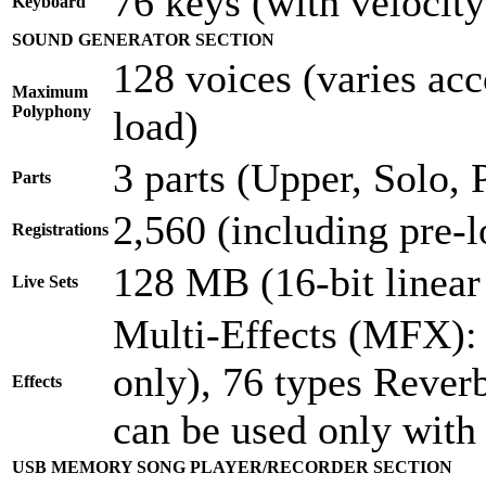
76 keys (with velocity
Keyboard
SOUND GENERATOR SECTION
128 voices (varies acc
Maximum
Polyphony
load)
3 parts (Upper, Solo,
Parts
2,560 (including pre-l
Registrations
128 MB (16-bit linear
Live Sets
Multi-Effects (MFX): 
only), 76 types Reverb
Effects
can be used only with 
USB MEMORY SONG PLAYER/RECORDER SECTION