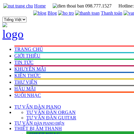
Home
098.777.1527
Hotline
Blog
Thanh toán
TRANG CHỦ
GIỚI THIỆU
TIN TỨC
KHUYẾN MÃI
KIẾN THỨC
THƯ VIỆN
HẬU MÃI
SUỐI NHẠC
TƯ VẤN
ĐÀN PIANO
TƯ VẤN ÐÀN ORGAN
TƯ VẤN ÐÀN GUITAR
TƯ VẤN
ÐÀN PIANO ÐIỆN
THIẾT BỊ ÂM THANH