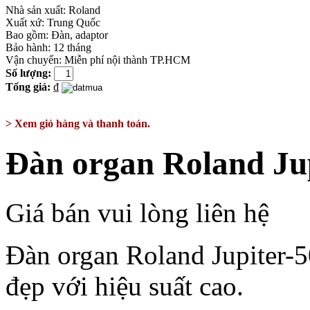
Nhà sản xuất:
Roland
Xuất xứ:
Trung Quốc
Bao gồm:
Đàn, adaptor
Bảo hành: 12 tháng
Vận chuyển: Miễn phí nội thành TP.HCM
Số lượng:
Tổng giá:
₫
> Xem giỏ hàng và thanh toán.
Đàn organ Roland Ju
Giá bán vui lòng liên hệ
Đàn organ Roland Jupiter-50
đẹp với hiệu suất cao.