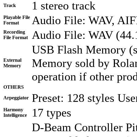
1 stereo track
Track
Audio File: WAV, AI
Playable File
Format
Audio File: WAV (44.1
Recording
File Format
USB Flash Memory (so
Memory sold by Rolan
External
Memory
operation if other pro
OTHERS
Preset: 128 styles Use
Arpeggiator
17 types
Harmony
Intelligence
D-Beam Controller Pi