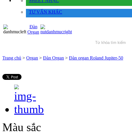
SHEET NHẠC
TƯ VẤN KHÁC
Đàn
Organ
Trang chủ
>
Organ
>
Đàn Organ
>
Đàn organ Roland Jupiter-50
Màu sắc