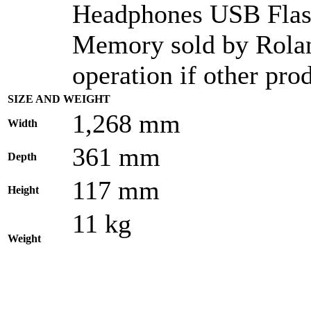
Headphones USB Fla
Memory sold by Rolan
operation if other pro
SIZE AND WEIGHT
1,268 mm
Width
361 mm
Depth
117 mm
Height
11 kg
Weight