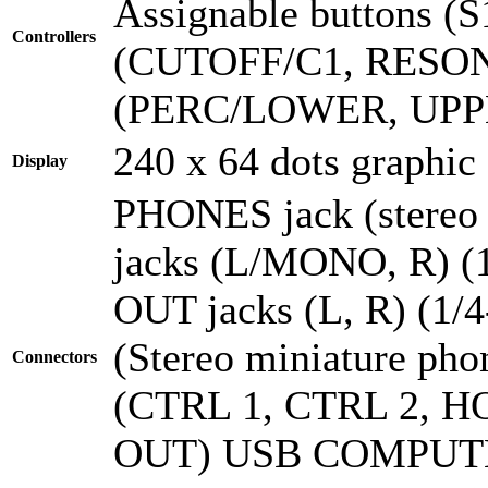
Assignable buttons (S
Controllers
(CUTOFF/C1, RESON
(PERC/LOWER, UPP
240 x 64 dots graphic
Display
PHONES jack (stereo
jacks (L/MONO, R) (
OUT jacks (L, R) (1/
(Stereo miniature ph
Connectors
(CTRL 1, CTRL 2, HO
OUT) USB COMPUTER