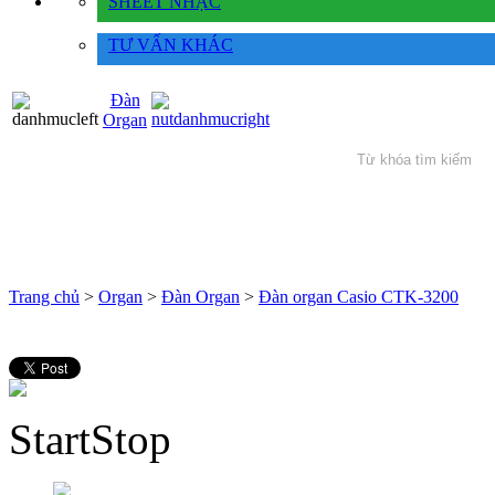
SHEET NHẠC
TƯ VẤN KHÁC
Đàn
Organ
Trang chủ
>
Organ
>
Đàn Organ
>
Đàn organ Casio CTK-3200
Start
Stop