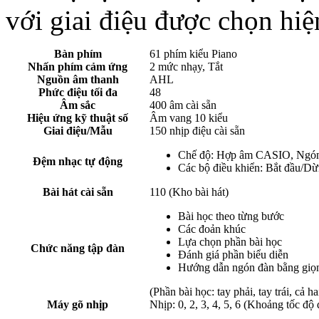
với giai điệu được chọn hiện
Bàn phím
61 phím kiểu Piano
Nhấn phím cảm ứng
2 mức nhạy, Tắt
Nguồn âm thanh
AHL
Phức điệu tối đa
48
Âm sắc
400 âm cài sẵn
Hiệu ứng kỹ thuật số
Âm vang 10 kiểu
Giai điệu/Mẫu
150 nhịp điệu cài sẵn
Chế độ: Hợp âm CASIO, Ngón 1
Đệm nhạc tự động
Các bộ điều khiển: Bắt đầu/Dừ
Bài hát cài sẵn
110 (Kho bài hát)
Bài học theo từng bước
Các đoản khúc
Lựa chọn phần bài học
Chức năng tập đàn
Đánh giá phần biểu diễn
Hướng dẫn ngón đàn bằng giọ
(Phần bài học: tay phải, tay trái, cả ha
Máy gõ nhịp
Nhịp: 0, 2, 3, 4, 5, 6 (Khoảng tốc độ