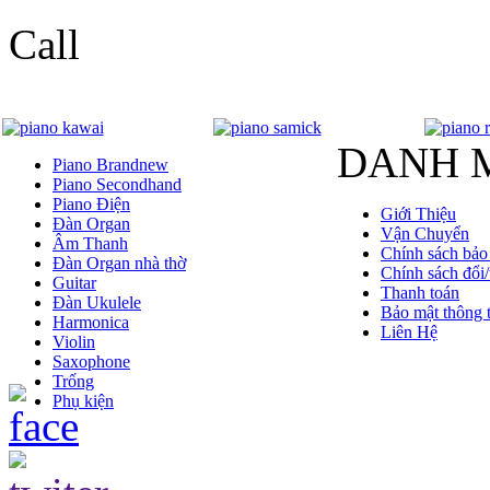
Call
DANH 
Piano Brandnew
Piano Secondhand
Piano Điện
Giới Thiệu
Đàn Organ
Vận Chuyển
Âm Thanh
Chính sách bảo
Đàn Organ nhà thờ
Chính sách đổi/
Guitar
Thanh toán
Đàn Ukulele
Bảo mật thông t
Harmonica
Liên Hệ
Violin
Saxophone
Trống
Phụ kiện