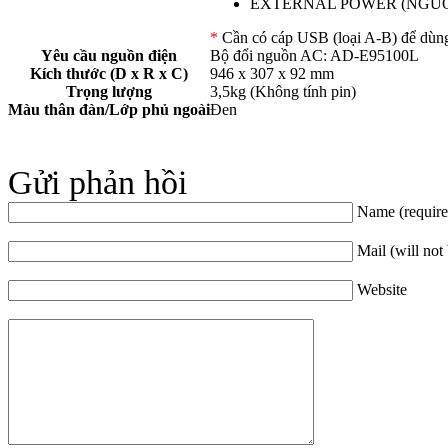
EXTERNAL POWER (NGUỒN
*
Cần có cáp USB (loại A-B) để dùng
Yêu cầu nguồn điện
Bộ đổi nguồn AC: AD-E95100L
Kích thước (D x R x C)
946 x 307 x 92 mm
Trọng lượng
3,5kg (Không tính pin)
Màu thân đàn/Lớp phủ ngoài
Đen
Gửi phản hồi
Name (require
Mail (will not
Website