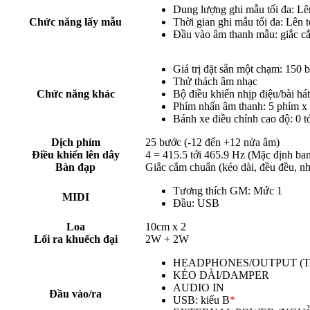
Dung lượng ghi mẫu tối đa: Lê
Chức năng lấy mẫu
Thời gian ghi mẫu tối đa: Lên t
Đầu vào âm thanh mẫu: giắc
Giá trị đặt sẵn một chạm: 150 
Thử thách âm nhạc
Chức năng khác
Bộ điều khiển nhịp điệu/bài hát
Phím nhấn âm thanh: 5 phím x 
Bánh xe điều chỉnh cao độ: 0 t
Dịch phím
25 bước (-12 đến +12 nửa âm)
Điều khiển lên dây
4 = 415.5 tới 465.9 Hz (Mặc định ba
Bàn đạp
Giắc cắm chuẩn (kéo dài, đều đều, nh
Tương thích GM: Mức 1
MIDI
Đầu: USB
Loa
10cm x 2
Lối ra khuếch đại
2W + 2W
HEADPHONES/OUTPUT (TAI 
KÉO DÀI/DAMPER
AUDIO IN
Đầu vào/ra
USB: kiểu B
*