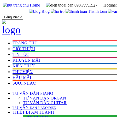
Home
098.777.1527
Hotline
Blog
Thanh toán
TRANG CHỦ
GIỚI THIỆU
TIN TỨC
KHUYẾN MÃI
KIẾN THỨC
THƯ VIỆN
HẬU MÃI
SUỐI NHẠC
TƯ VẤN
ĐÀN PIANO
TƯ VẤN ÐÀN ORGAN
TƯ VẤN ÐÀN GUITAR
TƯ VẤN
ÐÀN PIANO ÐIỆN
THIẾT BỊ ÂM THANH