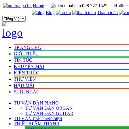
Home
098.777.1527
Hotline
Blog
Thanh toán
TRANG CHỦ
GIỚI THIỆU
TIN TỨC
KHUYẾN MÃI
KIẾN THỨC
THƯ VIỆN
HẬU MÃI
SUỐI NHẠC
TƯ VẤN
ĐÀN PIANO
TƯ VẤN ÐÀN ORGAN
TƯ VẤN ÐÀN GUITAR
TƯ VẤN
ÐÀN PIANO ÐIỆN
THIẾT BỊ ÂM THANH