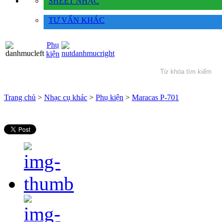
SHEET NHẠC
TƯ VẤN KHÁC
Phụ
kiện
Trang chủ
>
Nhạc cụ khác
>
Phụ kiện
>
Maracas P-701