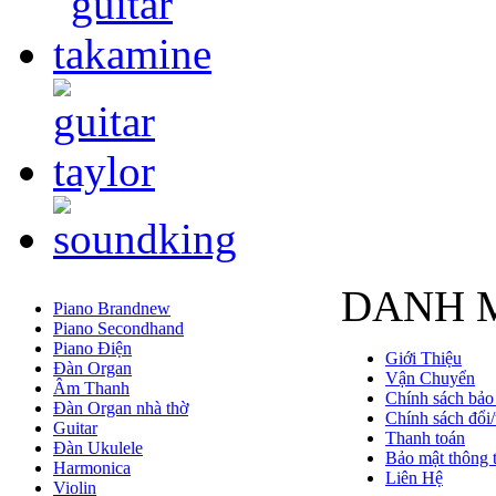
DANH 
Piano Brandnew
Piano Secondhand
Piano Điện
Giới Thiệu
Đàn Organ
Vận Chuyển
Âm Thanh
Chính sách bảo
Đàn Organ nhà thờ
Chính sách đổi/
Guitar
Thanh toán
Đàn Ukulele
Bảo mật thông t
Harmonica
Liên Hệ
Violin