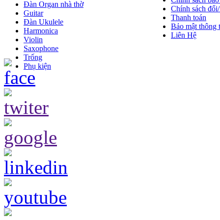
Đàn Organ nhà thờ
Chính sách đổi/
Guitar
Thanh toán
Đàn Ukulele
Bảo mật thông t
Harmonica
Liên Hệ
Violin
Saxophone
Trống
Phụ kiện