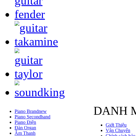
DANH 
Piano Brandnew
Piano Secondhand
Piano Điện
Giới Thiệu
Đàn Organ
Vận Chuyển
Âm Thanh
Chính sách bảo