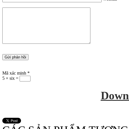
Mã xác minh
*
5 × six =
Down