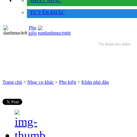
SHEET NHẠC
TƯ VẤN KHÁC
Phụ
kiện
Trang chủ
>
Nhạc cụ khác
>
Phụ kiện
>
Khăn phủ đàn