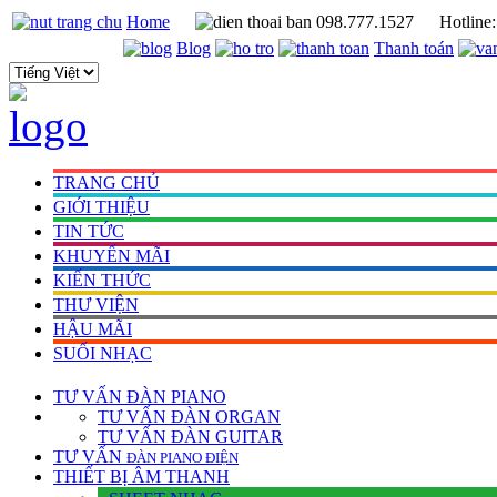
Home
098.777.1527
Hotline
Blog
Thanh toán
TRANG CHỦ
GIỚI THIỆU
TIN TỨC
KHUYẾN MÃI
KIẾN THỨC
THƯ VIỆN
HẬU MÃI
SUỐI NHẠC
TƯ VẤN
ĐÀN PIANO
TƯ VẤN ÐÀN ORGAN
TƯ VẤN ÐÀN GUITAR
TƯ VẤN
ÐÀN PIANO ÐIỆN
THIẾT BỊ ÂM THANH