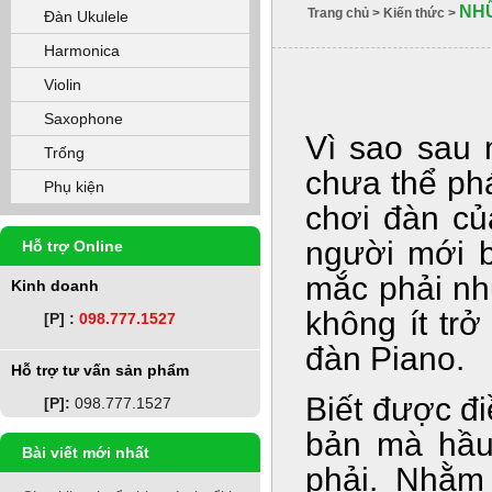
NHỮ
Trang chủ
>
Kiến thức
>
Đàn Ukulele
Harmonica
Violin
Saxophone
Vì sao sau 
Trống
chưa thể ph
Phụ kiện
chơi đàn củ
người mới b
Hỗ trợ Online
mắc phải nh
Kinh doanh
không ít trở
[P] :
098.777.1527
đàn Piano.
Hỗ trợ tư vấn sản phẩm
Biết được đ
[P]:
098.777.1527
bản mà hầu
Bài viết mới nhất
phải. Nhằm