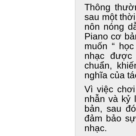
Thông thườ
sau một thời
nôn nóng dẫ
Piano cơ bả
muốn “ học 
nhạc được 
chuẩn, khiế
nghĩa của t
Vì việc chơi
nhẫn và kỷ 
bản, sau đ
đảm bảo sự 
nhạc.