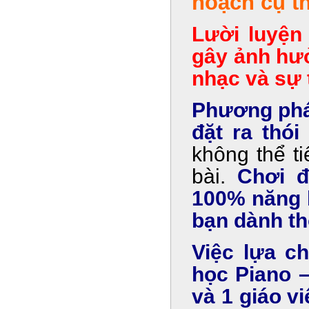
hoạch cụ th
Lười luyện
gây ảnh hưở
nhạc và sự 
Phương pháp
đặt ra thó
không thể t
bài.
Chơi đ
100% năng k
bạn dành th
Việc lựa c
học Piano – 
và 1 giáo vi