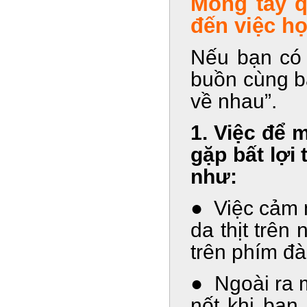
Móng tay q
đến việc h
Nếu bạn có s
buồn cùng b
về nhau”.
1. Việc để 
gặp bất lợi
như:
● Việc cảm 
da thịt trên
trên phím đ
● Ngoài ra m
nốt khi bạn 