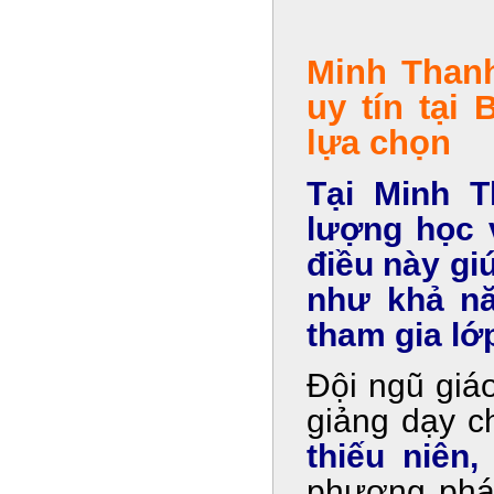
Minh Thanh
uy tín tại
lựa chọn
Tại Minh T
lượng học 
điều này gi
như khả nă
tham gia lớ
Đội ngũ giáo
giảng dạy c
thiếu niên,
phương pháp