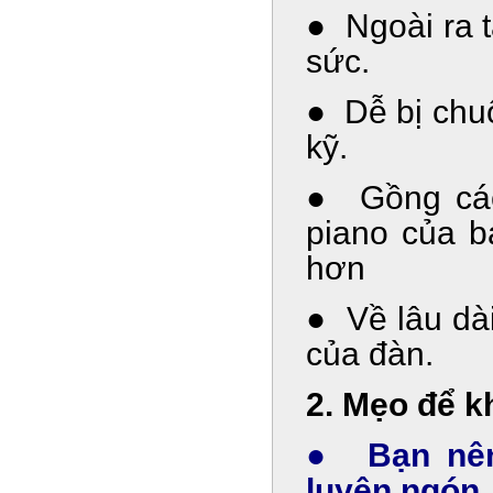
● Ngoài ra t
sức.
● Dễ bị chuộ
kỹ.
● Gồng các
piano của b
hơn
● Về lâu dài
của đàn.
2. Mẹo để kh
● Bạn nên 
luyện ngón.