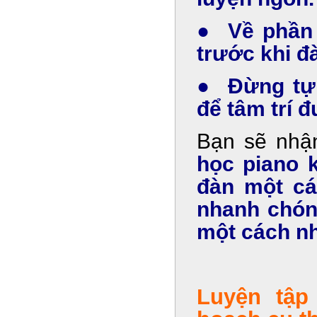
● Về phần 
trước khi đ
● Đừng tự 
để tâm trí 
Bạn sẽ nhậ
học piano 
đàn một cá
nhanh chón
một cách nh
Luyện tập