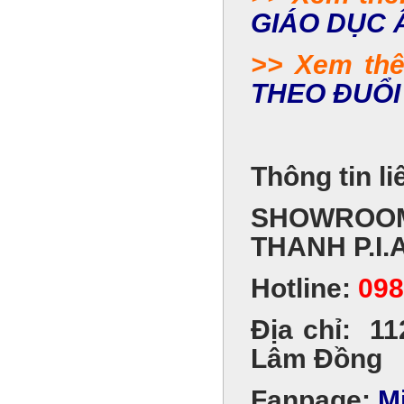
GIÁO DỤC 
>> Xem th
THEO ĐUỔI
Thông tin li
SHOWROOM
THANH P.I.
Hotline:
098
Địa chỉ: 11
Lâm Đồng
Fanpage:
M