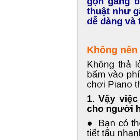
gọn gàng b
thuật như g
dễ dàng và 
Không nên 
Không thả l
bấm vào phí
chơi Piano 
1. Vậy việc
cho người 
● Bạn có thể
tiết tấu nhan