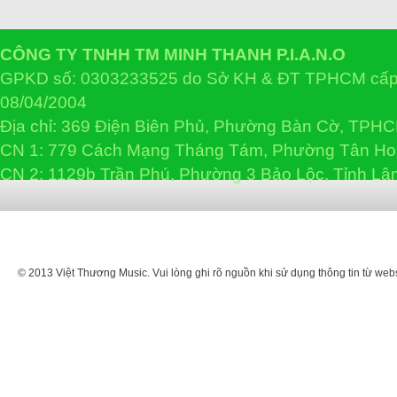
CÔNG TY TNHH TM MINH THANH P.I.A.N.O
GPKD số: 0303233525 do Sở KH & ĐT TPHCM cấp 
08/04/2004
Địa chỉ: 369 Điện Biên Phủ, Phường Bàn Cờ, TPH
CN 1: 779 Cách Mạng Tháng Tám, Phường Tân H
CN 2: 1129b Trần Phú, Phường 3 Bảo Lộc, Tỉnh L
© 2013 Việt Thương Music. Vui lòng ghi rõ nguồn khi sử dụng thông tin từ web