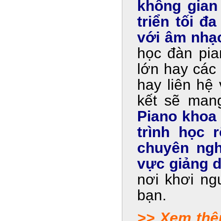
không gian
triển tối đ
với âm nhạc
học đàn pia
lớn hay các
hay liên hệ
kết sẽ ma
Piano khoa 
trình học 
chuyên ngh
vực giảng d
nơi khơi n
bạn.
>> Xem thê