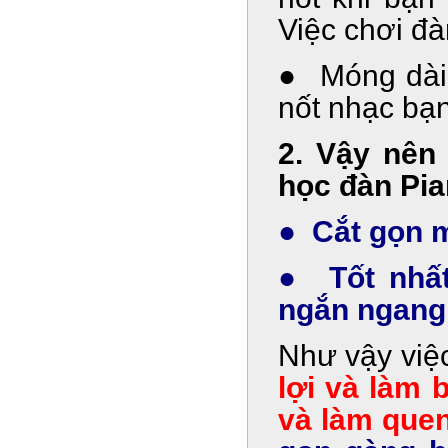
Việc chơi đàn
● Móng dài
nốt nhạc bạ
2. Vậy nên 
học đàn Pia
● Cắt gọn m
● Tốt nhất
ngắn ngang 
Như vậy việ
lợi và làm 
và làm quen