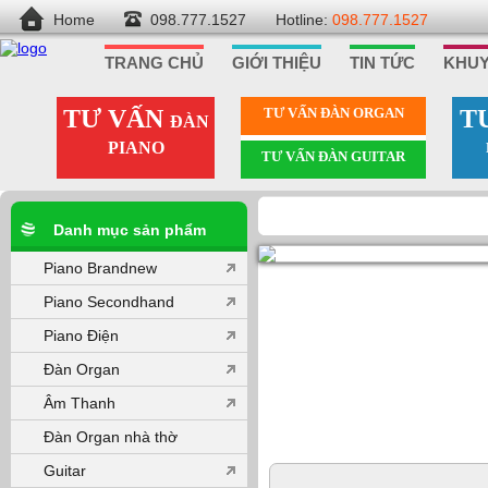
Home
098.777.1527
Hotline:
098.777.1527
TRANG CHỦ
GIỚI THIỆU
TIN TỨC
KHUY
TƯ VẤN
TƯ VẤN ÐÀN ORGAN
T
ĐÀN
PIANO
TƯ VẤN ÐÀN GUITAR
Danh mục sản phẩm
Piano Brandnew
Piano Secondhand
Piano Điện
Đàn Organ
Âm Thanh
Đàn Organ nhà thờ
Guitar