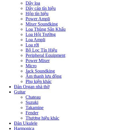
Dây loa
Dây cáp tín hiệu
Hộp tín hiệu
Power Ampli
Mixer Soundking
Loa Thùng Sân Khấu
Loa Hội Trường
Loa Ampli
Loa rời
Bộ Lọc Tín Hiệu
Peripheral Equipment
Power Mixer
Micro
Jack Soundking
Âm thanh lưu động
Phụ kiện khác
Đàn Organ nhà thờ
Guitar
Chateau
Suzuki
Takamine
Fender
Thương hiệu khác
Đàn Ukulele
Harmonica