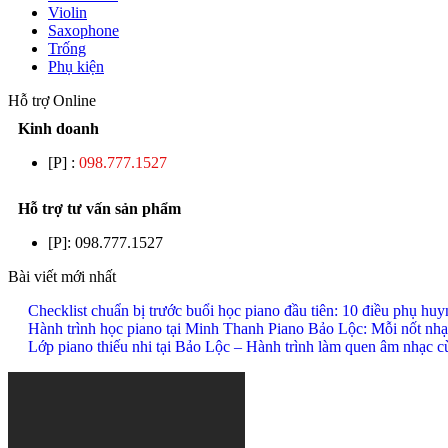
Violin
Saxophone
Trống
Phụ kiện
Hỗ trợ Online
Kinh doanh
[P] :
098.777.1527
Hỗ trợ tư vấn sản phẩm
[P]:
098.777.1527
Bài viết mới nhất
Checklist chuẩn bị trước buổi học piano đầu tiên: 10 điều phụ hu
Hành trình học piano tại Minh Thanh Piano Bảo Lộc: Mỗi nốt nhạ
Lớp piano thiếu nhi tại Bảo Lộc – Hành trình làm quen âm nhạc