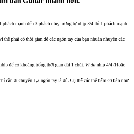
p âm đàn Guitar nhanh hơn.
cứ 1 phách mạnh đến 3 phách nhẹ, tương tự nhịp 3/4 thì 1 phách mạnh
 vì thế phải có thời gian để các ngón tay của bạn nhuần nhuyễn các
hịp để có khoảng trống thời gian dài 1 chút.
Ví dụ
nhịp 4/4 (Hoặc
ỉ cần di chuyển 1,2 ngón tay là đủ. Cụ thể các thế bấm cơ bản như