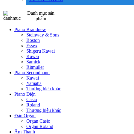
Danh mục sản
phẩm
Piano Brandnew
Steinway & Sons
Boston
Essex
Shigeru Kawai
Kawai
Samick
Ritmuller
Piano Secondhand
Kawai
Yamaha
Thương hiệu khác
Piano Điện
Casio
Roland
Thương hiệu khác
Đàn Organ
Organ Casio
Organ Roland
Âm Thanh