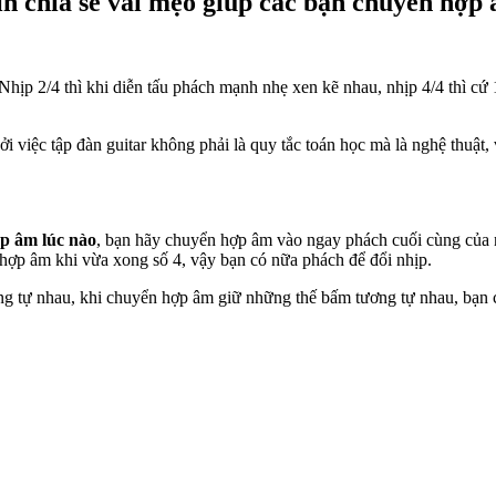
xin chia sẻ vài mẹo giúp các bạn chuyển hợ
4. Nhịp 2/4 thì khi diễn tấu phách mạnh nhẹ xen kẽ nhau, nhịp 4/4 thì 
ởi việc tập đàn guitar không phải là quy tắc toán học mà là nghệ thuật,
ợp âm lúc nào
, bạn hãy chuyển hợp âm vào ngay phách cuối cùng của n
i hợp âm khi vừa xong số 4, vậy bạn có nữa phách để đổi nhịp.
 tự nhau, khi chuyển hợp âm giữ những thế bấm tương tự nhau, bạn ch