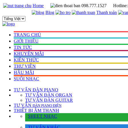
Home
098.777.1527
Hotline
Blog
Thanh toán
TRANG CHỦ
GIỚI THIỆU
TIN TỨC
KHUYẾN MÃI
KIẾN THỨC
THƯ VIỆN
HẬU MÃI
SUỐI NHẠC
TƯ VẤN
ĐÀN PIANO
TƯ VẤN ÐÀN ORGAN
TƯ VẤN ÐÀN GUITAR
TƯ VẤN
ÐÀN PIANO ÐIỆN
THIẾT BỊ ÂM THANH
SHEET NHẠC
TƯ VẤN KHÁC