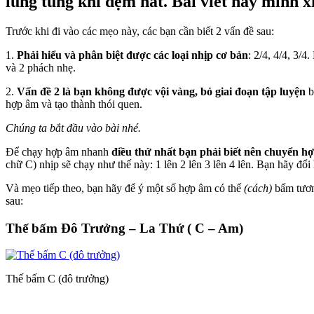
lúng túng khi đệm hát. Bài viết này mình 
Trước khi đi vào các mẹo này, các bạn cần biết 2 vấn đề sau:
1.
Phải hiểu và phân biệt được các loại nhịp cơ bản
: 2/4, 4/4, 3/
và 2 phách nhẹ.
2.
Vấn đề 2 là bạn không được vội vàng, bỏ giai đoạn tập luyện
b
hợp âm và tạo thành thói quen.
Chúng ta bắt đầu vào bài nhé.
Để chạy hợp âm nhanh
điều thứ nhất bạn phải biết nên chuyển h
chữ C) nhịp sẽ chạy như thế này: 1 lên 2 lên 3 lên 4 lên. Bạn hãy đổ
Và mẹo tiếp theo, bạn hãy để ý một số hợp âm có thế
(cách)
bấm tương
sau:
Thế bấm Đô Trưởng – La Thứ ( C – Am)
Thế bấm C (đô trưởng)