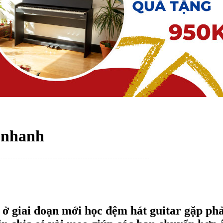
 nhanh
ở giai đoạn mới học đệm hát guitar gặp phả