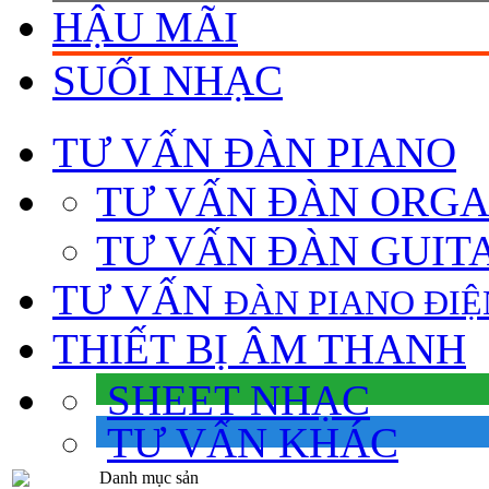
HẬU MÃI
SUỐI NHẠC
TƯ VẤN
ĐÀN PIANO
TƯ VẤN ÐÀN ORG
TƯ VẤN ÐÀN GUIT
TƯ VẤN
ÐÀN PIANO ÐIỆ
THIẾT BỊ ÂM THANH
SHEET NHẠC
TƯ VẤN KHÁC
Danh mục sản