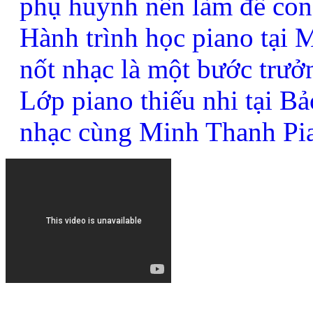
phụ huynh nên làm để con
Hành trình học piano tại
nốt nhạc là một bước trưở
Lớp piano thiếu nhi tại B
nhạc cùng Minh Thanh Pi