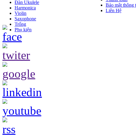
Đàn Ukulele
Bảo mật thông t
Harmonica
Liên Hệ
Violin
Saxophone
Trống
Phụ kiện