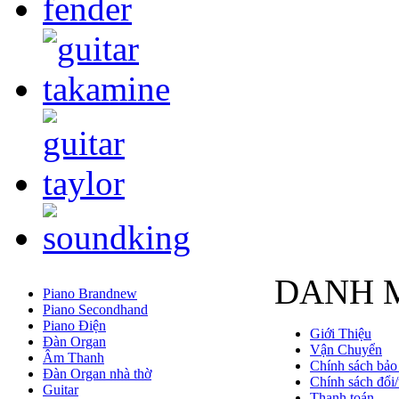
DANH 
Piano Brandnew
Piano Secondhand
Piano Điện
Giới Thiệu
Đàn Organ
Vận Chuyển
Âm Thanh
Chính sách bảo
Đàn Organ nhà thờ
Chính sách đổi/
Guitar
Thanh toán