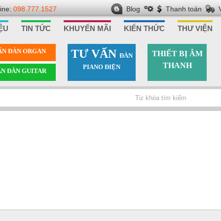
line:
098.777.1527
Blog
Thanh toán
IỆU
TIN TỨC
KHUYẾN MÃI
KIẾN THỨC
THƯ VIỆN
ẤN ÐÀN ORGAN
TƯ VẤN
THIẾT BỊ ÂM
ÐÀN
THANH
PIANO ÐIỆN
ẤN ÐÀN GUITAR