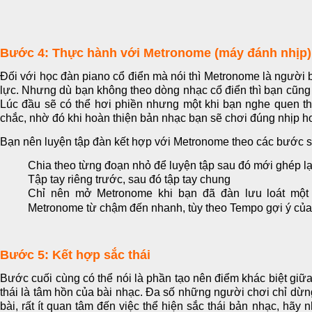
Bước 4: Thực hành với Metronome (máy đánh nhịp)
Đối với học đàn piano cổ điển mà nói thì Metronome là người 
lực. Nhưng dù bạn không theo dòng nhạc cổ điển thì bạn cũng
Lúc đầu sẽ có thể hơi phiền nhưng một khi bạn nghe quen th
chắc, nhờ đó khi hoàn thiện bản nhạc bạn sẽ chơi đúng nhịp 
Bạn nên luyện tập đàn kết hợp với Metronome theo các bước 
Chia theo từng đoạn nhỏ để luyện tập sau đó mới ghép l
Tập tay riêng trước, sau đó tập tay chung
Chỉ nên mở Metronome khi bạn đã đàn lưu loát một 
Metronome từ chậm đến nhanh, tùy theo Tempo gợi ý của 
Bước 5: Kết hợp sắc thái
Bước cuối cùng có thể nói là phần tạo nên điểm khác biệt giữ
thái là tâm hồn của bài nhạc. Đa số những người chơi chỉ dừn
bài, rất ít quan tâm đến việc thể hiện sắc thái bản nhạc, hãy