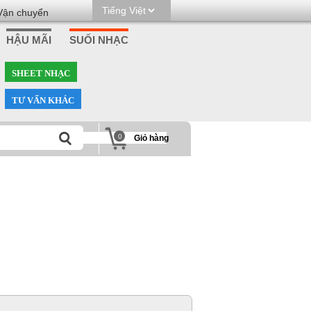
Vận chuyển
HẬU MÃI
SUỐI NHẠC
SHEET NHẠC
TƯ VẤN KHÁC
0
Giỏ hàng