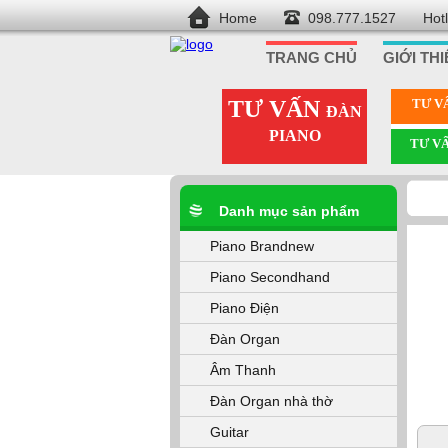
Home
098.777.1527
Hot
TRANG CHỦ
GIỚI TH
TƯ VẤN
TƯ V
ĐÀN
PIANO
TƯ V
Danh mục sản phẩm
Piano Brandnew
Piano Secondhand
Piano Điện
Đàn Organ
Âm Thanh
Đàn Organ nhà thờ
Guitar