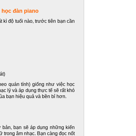
i học đàn piano
 kì độ tuổi nào, trước tiên bạn cần
át)
heo quán tính) giống như việc học
hạc lý và áp dụng thực tế sẽ rất khó
của bạn hiệu quả và bền bỉ hơn.
ơ bản, bạn sẽ áp dụng những kiến
gữ trong âm nhạc. Bạn càng đọc nốt