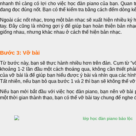
nhanh thì càng có lợi cho việc học đàn piano của bạn. Quan 
đang đọc đúng nốt. Bạn có thể kiểm tra bằng cách đếm dòng k
Ngoài các nốt nhạc, trong một bản nhạc sẽ xuất hiện nhiều ký 
tay. Đây cũng là những gợi ý để giúp bạn hoàn thiện bản nhạc
giống nhau, nhưng khác nhau ở cách thể hiện bản nhạc.
Bước 3: Vỡ bài
Từ bước này, bạn sẽ thực hành nhiều hơn trên đàn. Cụm từ “vỡ 
khoảng 1-2 lần đầu một cách thoáng qua, không cần thiết phả
của vỡ bài là để giúp bạn hiểu được ý bài và nhìn qua các hình
Tất nhiên, nếu bạn bỏ qua bước 1 và 2 thì bạn sẽ không thể vỡ
Nếu bạn mới bắt đầu với việc học đàn piano, bạn nên vỡ bài ph
một thời gian thành thạo, bạn có thể vỡ bài tay chung để nghe 