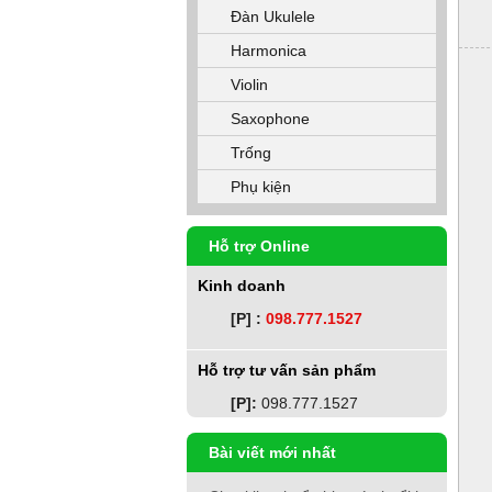
Đàn Ukulele
Harmonica
Violin
Saxophone
Trống
Phụ kiện
Hỗ trợ Online
Kinh doanh
[P] :
098.777.1527
Hỗ trợ tư vấn sản phẩm
[P]:
098.777.1527
Bài viết mới nhất