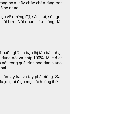
trọng hơn, hãy chắc chắn rằng bạn
ẻ/khe nhạc.
hiệu về cường độ, sắc thái, số ngón
 tốt hơn. Nốt nhạc thì ai cũng đàn
bài” nghĩa là bạn thị tấu bản nhạc
i đúng nốt và nhịp 100%. Mục đích
 nốt trong quá trình học đàn piano.
 bài.
ần tay trái và tay phải riêng. Sau
được giai điệu một cách tổng thể.