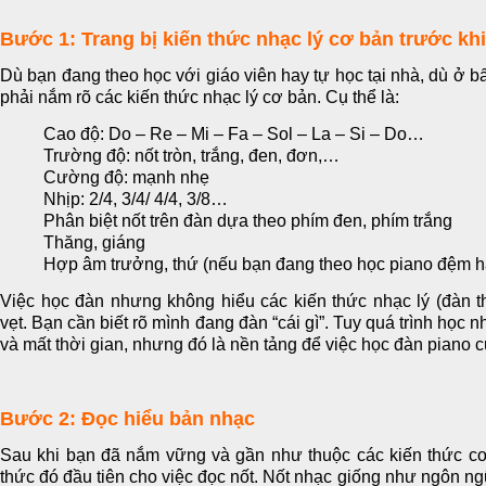
Bước 1: Trang bị kiến thức nhạc lý cơ bản
trước kh
Dù bạn đang theo học với giáo viên hay tự học tại nhà, dù ở bất
phải nắm rõ các kiến thức nhạc lý cơ bản. Cụ thể là:
Cao độ: Do – Re – Mi – Fa – Sol – La – Si – Do…
Trường độ: nốt tròn, trắng, đen, đơn,…
Cường độ: mạnh nhẹ
Nhịp: 2/4, 3/4/ 4/4, 3/8…
Phân biệt nốt trên đàn dựa theo phím đen, phím trắng
Thăng, giáng
Hợp âm trưởng, thứ (nếu bạn đang theo học piano đệm h
Việc học đàn nhưng không hiểu các kiến thức nhạc lý (đàn t
vẹt. Bạn cần biết rõ mình đang đàn “cái gì”. Tuy quá trình học n
và mất thời gian, nhưng đó là nền tảng để việc học đàn piano 
Bước 2: Đọc hiểu bản nhạc
Sau khi bạn đã nắm vững và gần như thuộc các kiến thức c
thức đó đầu tiên cho việc đọc nốt. Nốt nhạc giống như ngôn n