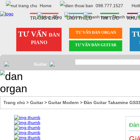
Home
098.777.1527
Hotl
Blog
Thanh toán
TRANG CHỦ
GIỚI THIỆU
TIN TỨC
KHUY
TƯ VẤN
TƯ VẤN ÐÀN ORGAN
T
ĐÀN
PIANO
TƯ VẤN ÐÀN GUITAR
Guitar
Modern
Trang chủ
>
Guitar
>
Guitar Modern
>
Đàn Guitar Takamine GS3
Đàn
Giá