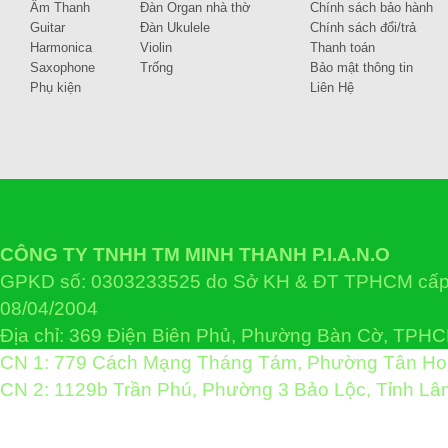
Âm Thanh
Đàn Organ nhà thờ
Chính sách bảo hành
Guitar
Đàn Ukulele
Chính sách đổi/trả
Harmonica
Violin
Thanh toán
Saxophone
Trống
Bảo mật thông tin
Phụ kiện
Liên Hệ
CÔNG TY TNHH TM MINH THANH P.I.A.N.O
GPKD số: 0303233525 do Sở KH & ĐT TPHCM cấp 
08/04/2004
Địa chỉ: 369 Điện Biên Phủ, Phường Bàn Cờ, TPH
CN 1: 779 Cách Mạng Tháng Tám, Phường Tân H
CN 2: 1129b Trần Phú, Phường 3 Bảo Lộc, Tỉnh L