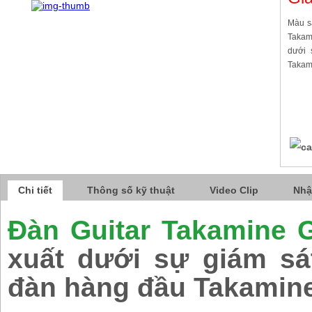
Màu s
Takam
dưới 
Takam
Chi tiết
Thông số kỹ thuật
Video Clip
Nhậ
Đàn Guitar Takamine 
xuất dưới sự giám s
đàn hàng đầu Takamine