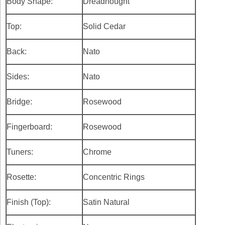
Body Shape:
Dreadnought
Top:
Solid Cedar
Back:
Nato
Sides:
Nato
Bridge:
Rosewood
Fingerboard:
Rosewood
Tuners:
Chrome
Rosette:
Concentric Rings
Finish (Top):
Satin Natural