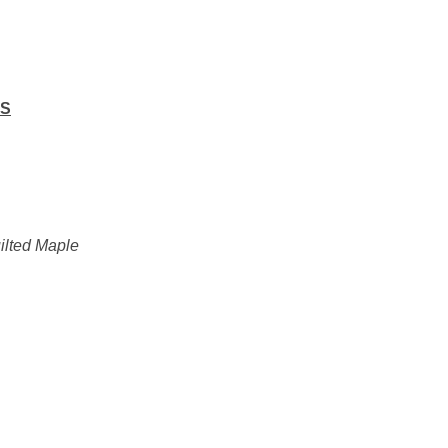
6S
lted Maple