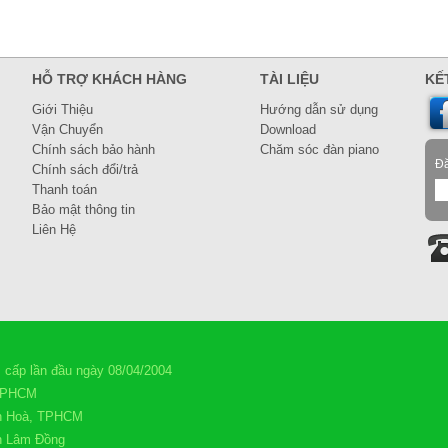
HỖ TRỢ KHÁCH HÀNG
TÀI LIỆU
KẾT
Giới Thiệu
Hướng dẫn sử dụng
Vận Chuyển
Download
Chính sách bảo hành
Chăm sóc đàn piano
Đă
Chính sách đổi/trả
Thanh toán
Bảo mật thông tin
Liên Hệ
ấp lần đầu ngày 08/04/2004
 TPHCM
n Hoà, TPHCM
nh Lâm Đồng