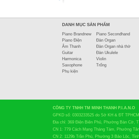
DANH MỤC SẢN PHẨM
Piano Brandnew
Piano Secondhand
Piano Điện
Đàn Organ
Âm Thanh
Đàn Organ nhà thờ
Guitar
Đàn Ukulele
Harmonica
Violin
Saxophone
Trống
Phụ kiện
CÔNG TY TNHH TM MINH THANH P.I.A.N.O
GPKD số: 0303233525 do Sở KH & ĐT TPHCM c
Địa chỉ: 369 Điện Biên Phủ, Phường Bàn Cờ,
CN 1: 779 Cách Mạng Tháng Tám, Phường Tâ
CN 2: 1129b Trần Phú, Phường 3 Bảo Lộc, Tỉ