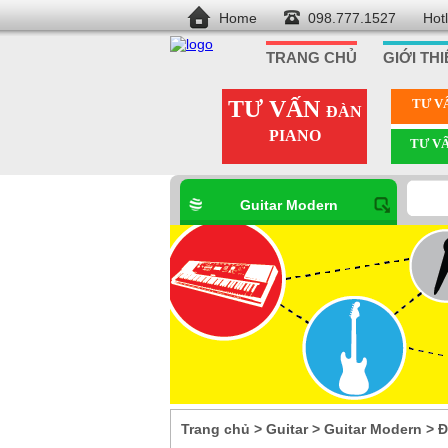
Home
098.777.1527
Hot
TRANG CHỦ
GIỚI TH
TƯ VẤN
TƯ V
ĐÀN
PIANO
TƯ V
Guitar Modern
Trang chủ
>
Guitar
>
Guitar Modern
>
Đ