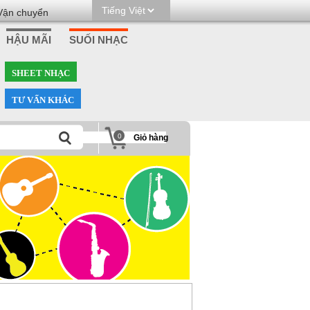
Vận chuyển
HẬU MÃI
SUỐI NHẠC
SHEET NHẠC
TƯ VẤN KHÁC
0
Giỏ hàng