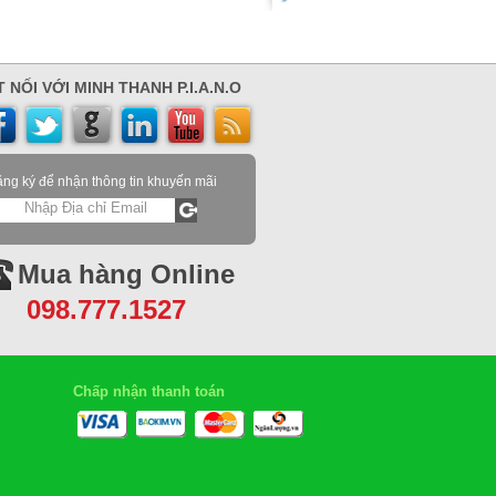
 NỐI VỚI MINH THANH P.I.A.N.O
ng ký để nhận thông tin khuyến mãi
Mua hàng Online
098.777.1527
Chấp nhận thanh toán