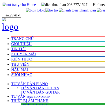
Home
098.777.1527
Hotline
Blog
Thanh toán
TRANG CHỦ
GIỚI THIỆU
TIN TỨC
KHUYẾN MÃI
KIẾN THỨC
THƯ VIỆN
HẬU MÃI
SUỐI NHẠC
TƯ VẤN
ĐÀN PIANO
TƯ VẤN ÐÀN ORGAN
TƯ VẤN ÐÀN GUITAR
TƯ VẤN
ÐÀN PIANO ÐIỆN
THIẾT BỊ ÂM THANH