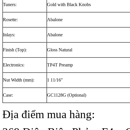
Tuners:
Gold with Black Knobs
Rosette:
Abalone
Inlays:
Abalone
Finish (Top):
Gloss Natural
Electronics:
TP4T Preamp
Nut Width (mm):
1 11/16″
Case:
GC1128G (Optional)
Địa điểm mua hàng: