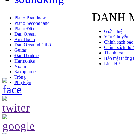
DANH 
Piano Brandnew
Piano Secondhand
Piano Điện
Giới Thiệu
Đàn Organ
Vận Chuyển
Âm Thanh
Chính sách bảo
Đàn Organ nhà thờ
Chính sách đổi/
Guitar
Thanh toán
Đàn Ukulele
Bảo mật thông t
Harmonica
Liên Hệ
Violin
Saxophone
Trống
Phụ kiện