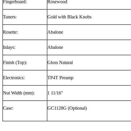
Fingerboard:
Rosewood
Tuners:
Gold with Black Knobs
Rosette:
Abalone
Inlays:
Abalone
Finish (Top):
Gloss Natural
Electronics:
TP4T Preamp
Nut Width (mm):
1 11/16"
Case:
GC1128G (Optional)