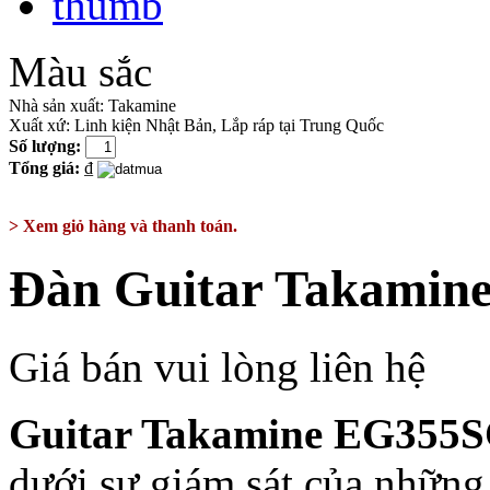
Màu sắc
Nhà sản xuất:
Takamine
Xuất xứ:
Linh kiện Nhật Bản, Lắp ráp tại Trung Quốc
Số lượng:
Tổng giá:
₫
> Xem giỏ hàng và thanh toán.
Đàn Guitar Takami
Giá bán vui lòng liên hệ
Guitar Takamine EG355
dưới sự giám sát của những