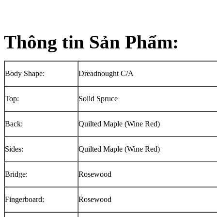
Thông tin Sản Phẩm
:
Body Shape:
Dreadnought C/A
Top:
Soild Spruce
Back:
Quilted Maple (Wine Red)
Sides:
Quilted Maple (Wine Red)
Bridge:
Rosewood
Fingerboard:
Rosewood