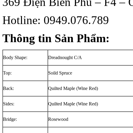
369 Điện Biên Phủ – F4 –
Hotline: 0949.076.789
Thông tin Sản Phẩm
:
Body Shape:
Dreadnought C/A
Top:
Soild Spruce
Back:
Quilted Maple (Wine Red)
Sides:
Quilted Maple (Wine Red)
Bridge:
Rosewood