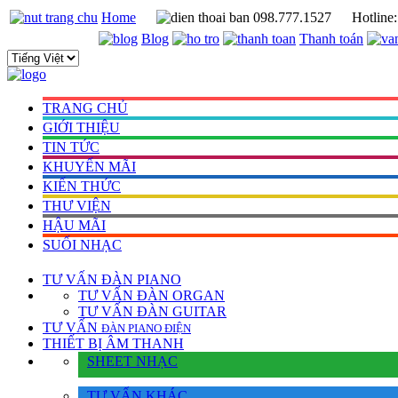
Home
098.777.1527
Hotline
Blog
Thanh toán
TRANG CHỦ
GIỚI THIỆU
TIN TỨC
KHUYẾN MÃI
KIẾN THỨC
THƯ VIỆN
HẬU MÃI
SUỐI NHẠC
TƯ VẤN
ĐÀN PIANO
TƯ VẤN ÐÀN ORGAN
TƯ VẤN ÐÀN GUITAR
TƯ VẤN
ÐÀN PIANO ÐIỆN
THIẾT BỊ ÂM THANH
SHEET NHẠC
TƯ VẤN KHÁC