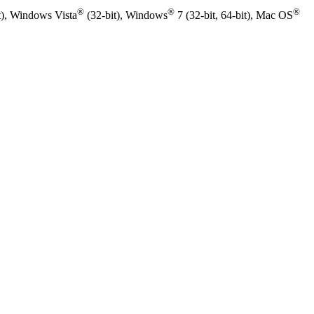
®
®
®
t), Windows Vista
(32-bit), Windows
7 (32-bit, 64-bit), Mac OS