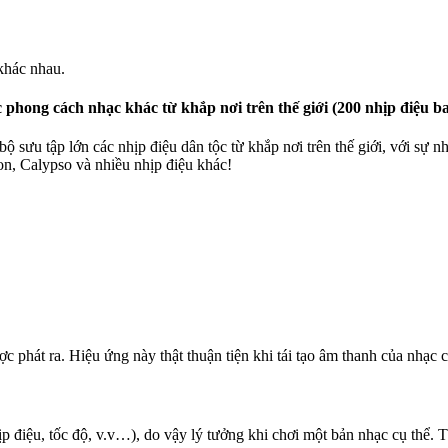
 khác nhau.
 phong cách nhạc khác từ khắp nơi trên thế giới (200 nhịp điệu b
ộ sưu tập lớn các nhịp điệu dân tộc từ khắp nơi trên thế giới, với sự
on, Calypso và nhiều nhịp điệu khác!
hát ra. Hiệu ứng này thật thuận tiện khi tái tạo âm thanh của nhạc cụ
̣p điệu, tốc độ, v.v…), do vậy lý tưởng khi chơi một bản nhạc cụ thể. 