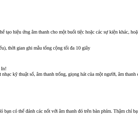
hể tạo hiệu ứng âm thanh cho một buổi tiệc hoặc các sự kiện khác, ho
ểu), thời gian ghi mẫu tổng cộng tối đa 10 giây
 In!
t nhạc kỹ thuật số, âm thanh trống, giọng hát của một người, âm thanh
đó bạn có thể đánh các nốt với âm thanh đó trên bàn phím. Thậm chí bạ