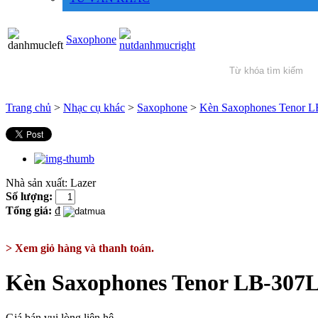
Saxophone
Trang chủ
>
Nhạc cụ khác
>
Saxophone
>
Kèn Saxophones Tenor 
Nhà sản xuất:
Lazer
Số lượng:
Tổng giá:
₫
> Xem giỏ hàng và thanh toán.
Kèn Saxophones Tenor LB-307
Giá bán vui lòng liên hệ