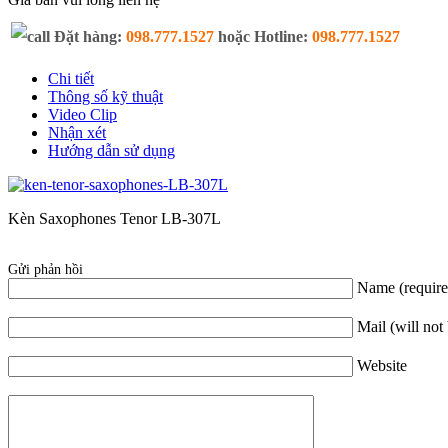
Đặt hàng:
098.777.1527
hoặc Hotline:
098.777.1527
Chi tiết
Thông số kỹ thuật
Video Clip
Nhận xét
Hướng dẫn sử dụng
Kèn Saxophones Tenor LB-307L
Gửi phản hồi
Name (require
Mail (will not
Website