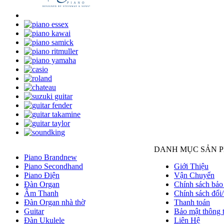
DANH MỤC SẢN 
Piano Brandnew
Piano Secondhand
Giới Thiệu
Piano Điện
Vận Chuyển
Đàn Organ
Chính sách bảo
Âm Thanh
Chính sách đổi/
Đàn Organ nhà thờ
Thanh toán
Guitar
Bảo mật thông t
Đàn Ukulele
Liên Hệ