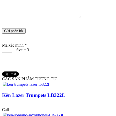
Mã xác minh
*
− five = 3
CÁC SẢN PHẨM TƯƠNG TỰ
Kèn Lazer Trumpets LB322L
Call