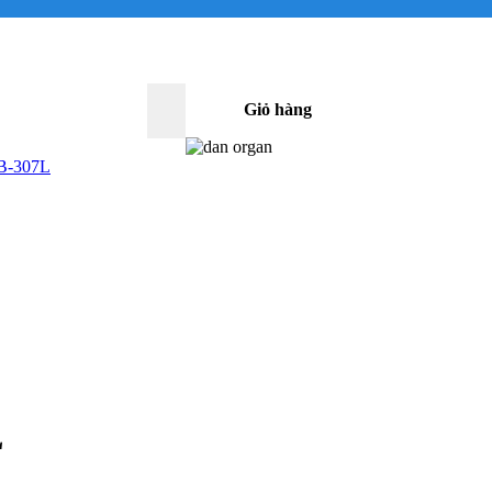
Giỏ hàng
0
LB-307L
L