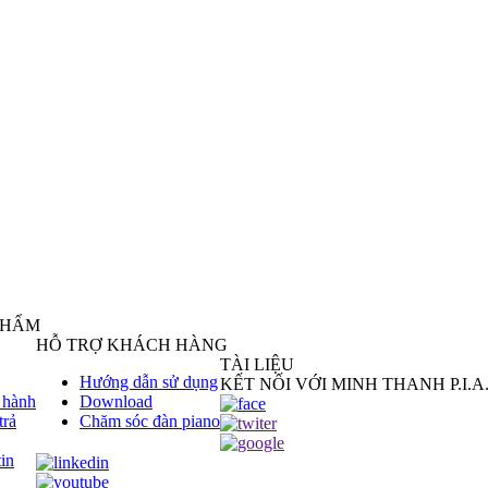
PHẨM
HỖ TRỢ KHÁCH HÀNG
TÀI LIỆU
Hướng dẫn sử dụng
KẾT NỐI VỚI MINH THANH P.I.A
 hành
Download
trả
Chăm sóc đàn piano
in