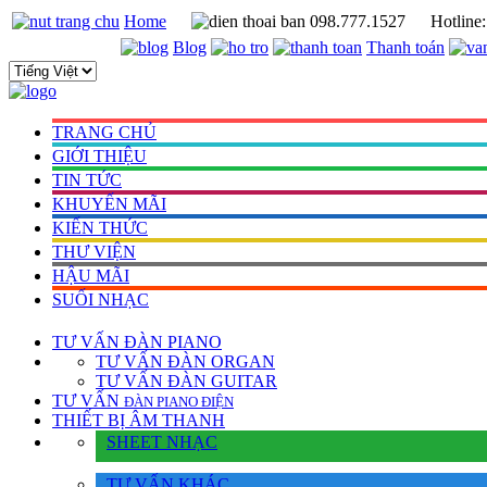
Home
098.777.1527
Hotline
Blog
Thanh toán
TRANG CHỦ
GIỚI THIỆU
TIN TỨC
KHUYẾN MÃI
KIẾN THỨC
THƯ VIỆN
HẬU MÃI
SUỐI NHẠC
TƯ VẤN
ĐÀN PIANO
TƯ VẤN ÐÀN ORGAN
TƯ VẤN ÐÀN GUITAR
TƯ VẤN
ÐÀN PIANO ÐIỆN
THIẾT BỊ ÂM THANH
SHEET NHẠC
TƯ VẤN KHÁC