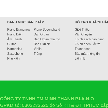
DANH MỤC SẢN PHẨM
HỖ TRỢ KHÁCH HÀ
Piano Brandnew
Piano Secondhand
Giới Thiệu
Piano Điện
Đàn Organ
Vận Chuyển
Âm Thanh
Đàn Organ nhà thờ
Chính sách bảo hành
Guitar
Đàn Ukulele
Chính sách đổi/trả
Harmonica
Violin
Thanh toán
Saxophone
Trống
Bảo mật thông tin
Phụ kiện
Liên Hệ
CÔNG TY TNHH TM MINH THANH P.I.A.N.O
GPKD số: 0303233525 do Sở KH & ĐT TPHCM cấp 