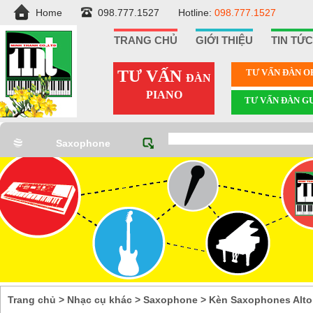
Home
098.777.1527
Hotline:
098.777.1527
TRANG CHỦ
GIỚI THIỆU
TIN TỨC
TƯ VẤN
TƯ VẤN ÐÀN 
ĐÀN
PIANO
TƯ VẤN ÐÀN G
Saxophone
Trang chủ
>
Nhạc cụ khác
>
Saxophone
>
Kèn Saxophones Alto