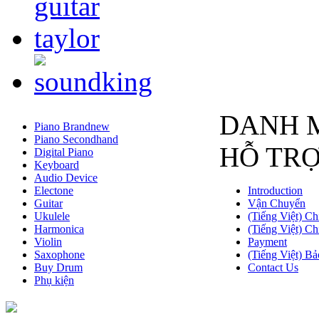
DANH 
Piano Brandnew
Piano Secondhand
HỖ TR
Digital Piano
Keyboard
Audio Device
Electone
Introduction
Guitar
Vận Chuyển
Ukulele
(Tiếng Việt) Ch
Harmonica
(Tiếng Việt) Ch
Violin
Payment
Saxophone
(Tiếng Việt) Bả
Buy Drum
Contact Us
Phụ kiện