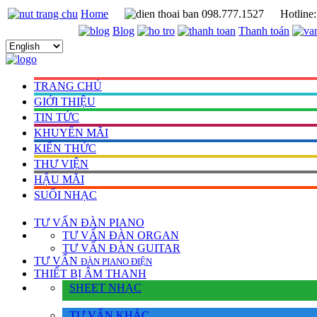
Home
098.777.1527
Hotline
Blog
Thanh toán
TRANG CHỦ
GIỚI THIỆU
TIN TỨC
KHUYẾN MÃI
KIẾN THỨC
THƯ VIỆN
HẬU MÃI
SUỐI NHẠC
TƯ VẤN
ĐÀN PIANO
TƯ VẤN ÐÀN ORGAN
TƯ VẤN ÐÀN GUITAR
TƯ VẤN
ÐÀN PIANO ÐIỆN
THIẾT BỊ ÂM THANH
SHEET NHẠC
TƯ VẤN KHÁC