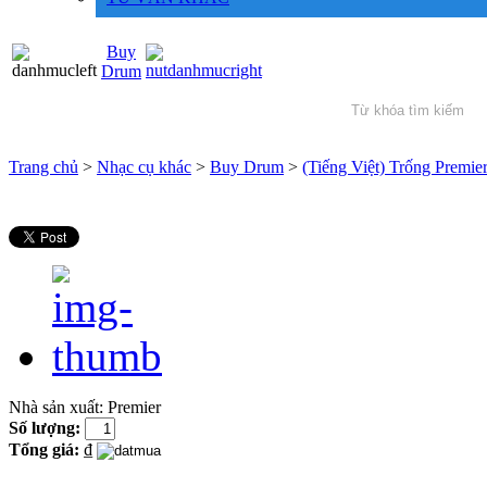
Buy
Drum
Trang chủ
>
Nhạc cụ khác
>
Buy Drum
>
(Tiếng Việt) Trống Premi
Nhà sản xuất:
Premier
Số lượng:
Tổng giá:
₫