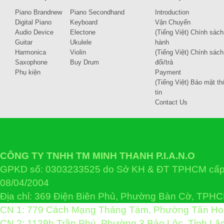
Piano Brandnew
Piano Secondhand
Introduction
Digital Piano
Keyboard
Vận Chuyển
Audio Device
Electone
(Tiếng Việt) Chính sách
Guitar
Ukulele
hành
Harmonica
Violin
(Tiếng Việt) Chính sách
Saxophone
Buy Drum
đổi/trả
Phụ kiện
Payment
(Tiếng Việt) Bảo mật th
tin
Contact Us
CÔNG TY TNHH TM MINH THANH P.I.A.N.O
GPKD số: 0303233525 do Sở KH & ĐT TPHCM cấp 
08/04/2004
Địa chỉ: 369 Điện Biên Phủ, Phường Bàn Cờ, TPH
CN 1: 779 Cách Mạng Tháng Tám, Phường Tân H
CN 2: 1129b Trần Phú, Phường 3 Bảo Lộc, Tỉnh L