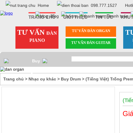
Home
098.777.1527
Hotl
Blog
Thanh toán
TRANG CHỦ
GIỚI THIỆU
TIN TỨC
KHUY
TƯ VẤN
TƯ VẤN ÐÀN ORGAN
T
ĐÀN
PIANO
TƯ VẤN ÐÀN GUITAR
Buy
Drum
Trang chủ
>
Nhạc cụ khác
>
Buy Drum
>
(Tiếng Việt) Trống Pre
(Tiế
Giá