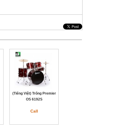
(Tiếng Việt) Trống Premier
OS 6192S
Call