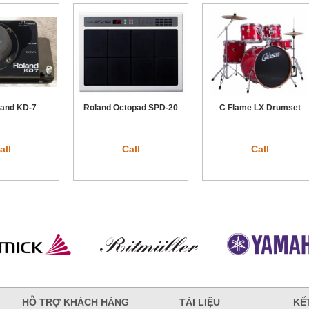
land KD-7
Roland Octopad SPD-20
C Flame LX Drumset
all
Call
Call
HỖ TRỢ KHÁCH HÀNG
TÀI LIỆU
KẾT