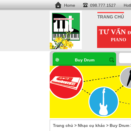
Home
098.777.1527
Hot
TRANG CHỦ
TƯ VẤN
Đ
PIANO
Buy Drum
Trang chủ
>
Nhạc cụ khác
>
Buy Drum