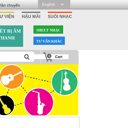
Vận chuyển
Ư VIỆN
HẬU MÃI
SUỐI NHẠC
SHEET NHẠC
ẾT BỊ ÂM
THANH
TƯ VẤN KHÁC
0
Cart