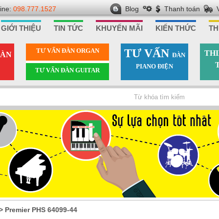
line:
098.777.1527
Blog
Thanh toán
GIỚI THIỆU
TIN TỨC
KHUYẾN MÃI
KIẾN THỨC
TH
TƯ VẤN ÐÀN ORGAN
TƯ VẤN
THI
ÀN
ÐÀN
PIANO ÐIỆN
TƯ VẤN ÐÀN GUITAR
>
Premier PHS 64099-44