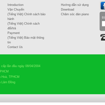
Introduction
Hướng dẫn sử dụng
Vận Chuyển
Download
(Tiếng Việt) Chính sách bảo
Chăm sóc đàn piano
Đă
hành
(Tiếng Việt) Chính sách
đổi/trả
Payment
(Tiếng Việt) Bảo mật thông
tin
Contact Us
ấp lần đầu ngày 08/04/2004
 TPHCM
n Hoà, TPHCM
nh Lâm Đồng