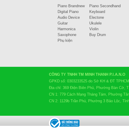
Piano Brandnew
Piano Secondhand
Digital Piano
Keyboard
Audio Device
Electone
Guitar
Ukulele
Harmonica
Violin
Saxophone
Buy Drum
Phụ kiện
CÔNG TY TNHH TM MINH THANH P.I.A.N.O
GPKD số: 0303233525 do Sở KH & ĐT TPHCM c
Địa chỉ: 369 Điện Biên Phủ, Phường Bàn Cờ,
CN 1: 779 Cách Mạng Tháng Tám, Phường Tâ
CN 2: 1129b Trần Phú, Phường 3 Bảo Lộc, Tỉ