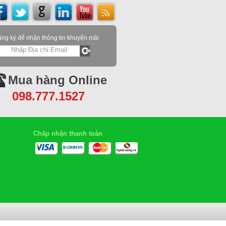
ng ký để nhận thông tin khuyến mãi
Mua hàng Online
098.777.1527
Chấp nhận thanh toán