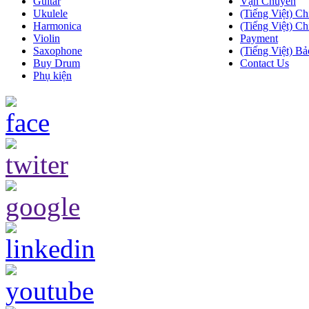
Guitar
Vận Chuyển
Ukulele
(Tiếng Việt) Ch
Harmonica
(Tiếng Việt) Ch
Violin
Payment
Saxophone
(Tiếng Việt) Bả
Buy Drum
Contact Us
Phụ kiện