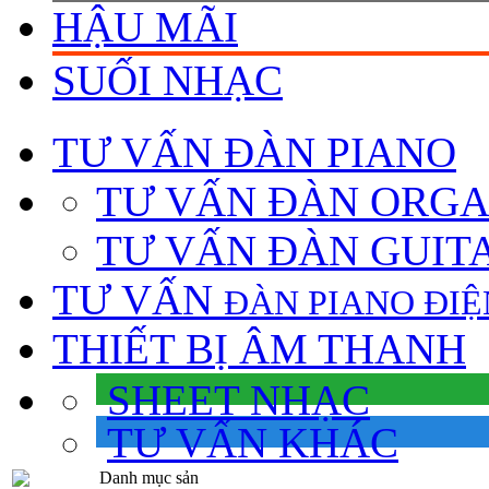
HẬU MÃI
SUỐI NHẠC
TƯ VẤN
ĐÀN PIANO
TƯ VẤN ÐÀN ORG
TƯ VẤN ÐÀN GUIT
TƯ VẤN
ÐÀN PIANO ÐIỆ
THIẾT BỊ ÂM THANH
SHEET NHẠC
TƯ VẤN KHÁC
Danh mục sản