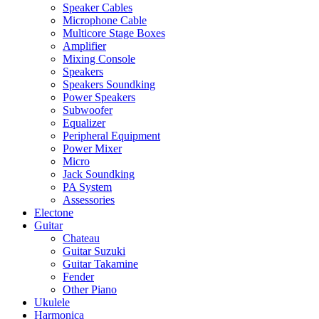
Speaker Cables
Microphone Cable
Multicore Stage Boxes
Amplifier
Mixing Console
Speakers
Speakers Soundking
Power Speakers
Subwoofer
Equalizer
Peripheral Equipment
Power Mixer
Micro
Jack Soundking
PA System
Assessories
Electone
Guitar
Chateau
Guitar Suzuki
Guitar Takamine
Fender
Other Piano
Ukulele
Harmonica