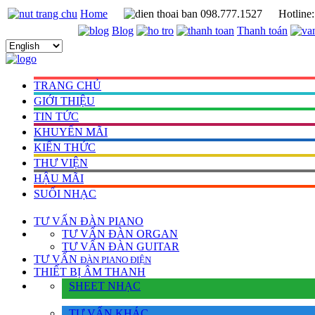
Home
098.777.1527
Hotline
Blog
Thanh toán
TRANG CHỦ
GIỚI THIỆU
TIN TỨC
KHUYẾN MÃI
KIẾN THỨC
THƯ VIỆN
HẬU MÃI
SUỐI NHẠC
TƯ VẤN
ĐÀN PIANO
TƯ VẤN ÐÀN ORGAN
TƯ VẤN ÐÀN GUITAR
TƯ VẤN
ÐÀN PIANO ÐIỆN
THIẾT BỊ ÂM THANH
SHEET NHẠC
TƯ VẤN KHÁC