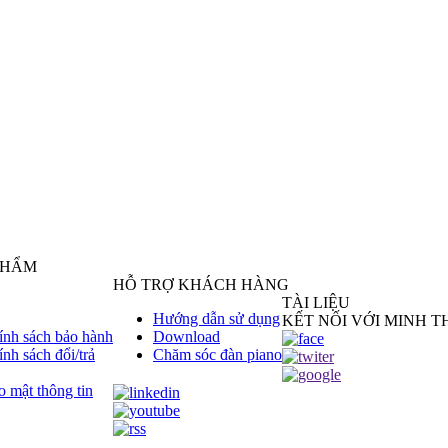
PHẨM
HỖ TRỢ KHÁCH HÀNG
TÀI LIỆU
Hướng dẫn sử dụng
KẾT NỐI VỚI MINH TH
ính sách bảo hành
Download
ính sách đổi/trả
Chăm sóc đàn piano
o mật thông tin