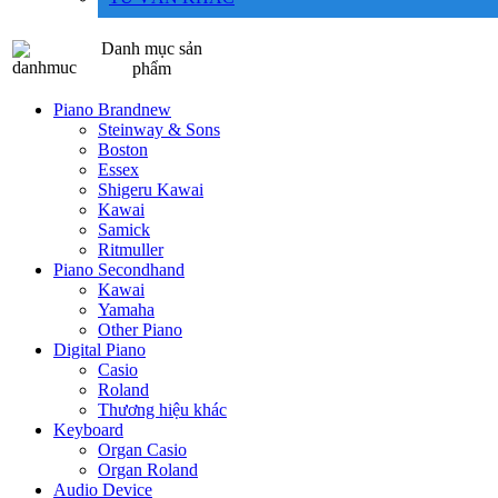
Danh mục sản
phẩm
Piano Brandnew
Steinway & Sons
Boston
Essex
Shigeru Kawai
Kawai
Samick
Ritmuller
Piano Secondhand
Kawai
Yamaha
Other Piano
Digital Piano
Casio
Roland
Thương hiệu khác
Keyboard
Organ Casio
Organ Roland
Audio Device