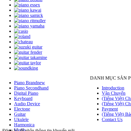
DANH MỤC SẢN 
Piano Brandnew
Piano Secondhand
Introduction
Digital Piano
Vận Chuyển
Keyboard
(Tiếng Việt) Ch
Audio Device
(Tiếng Việt) Ch
Electone
Payment
Guitar
(Tiếng Việt) Bả
Ukulele
Contact Us
Harmonica
Violin
Đăng ký để nhận thông tin khuyến mãi