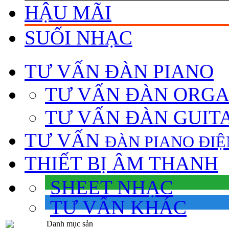
HẬU MÃI
SUỐI NHẠC
TƯ VẤN
ĐÀN PIANO
TƯ VẤN ÐÀN ORG
TƯ VẤN ÐÀN GUIT
TƯ VẤN
ÐÀN PIANO ÐIỆ
THIẾT BỊ ÂM THANH
SHEET NHẠC
TƯ VẤN KHÁC
Danh mục sản