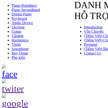
DANH 
Piano Brandnew
Piano Secondhand
HỖ TR
Digital Piano
Keyboard
Audio Device
Electone
Introduction
Guitar
Vận Chuyển
Ukulele
(Tiếng Việt) Ch
Harmonica
(Tiếng Việt) Ch
Violin
Payment
Saxophone
(Tiếng Việt) Bả
Buy Drum
Contact Us
Phụ kiện