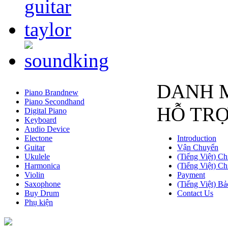
DANH 
Piano Brandnew
Piano Secondhand
HỖ TR
Digital Piano
Keyboard
Audio Device
Electone
Introduction
Guitar
Vận Chuyển
Ukulele
(Tiếng Việt) Ch
Harmonica
(Tiếng Việt) Ch
Violin
Payment
Saxophone
(Tiếng Việt) Bả
Buy Drum
Contact Us
Phụ kiện