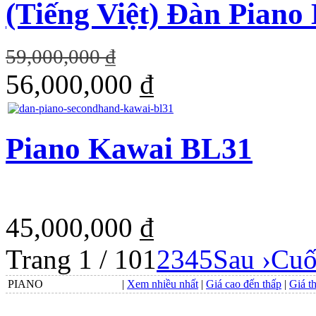
(Tiếng Việt) Đàn Pian
59,000,000 ₫
56,000,000 ₫
Piano Kawai BL31
45,000,000 ₫
Trang 1 / 10
1
2
3
4
5
Sau ›
Cuố
PIANO
|
Xem nhiều nhất
|
Giá cao đến thấp
|
Giá t