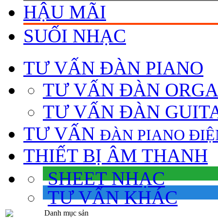
HẬU MÃI
SUỐI NHẠC
TƯ VẤN
ĐÀN PIANO
TƯ VẤN ÐÀN ORG
TƯ VẤN ÐÀN GUIT
TƯ VẤN
ÐÀN PIANO ÐIỆ
THIẾT BỊ ÂM THANH
SHEET NHẠC
TƯ VẤN KHÁC
Danh mục sản