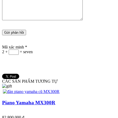
Mã xác minh
*
2 +
= seven
CÁC SẢN PHẨM TƯƠNG TỰ
Piano Yamaha MX300R
82,800,000 ₫