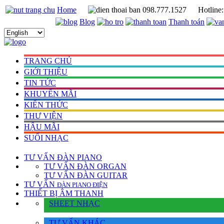
Home
098.777.1527
Hotline
Blog
Thanh toán
TRANG CHỦ
GIỚI THIỆU
TIN TỨC
KHUYẾN MÃI
KIẾN THỨC
THƯ VIỆN
HẬU MÃI
SUỐI NHẠC
TƯ VẤN
ĐÀN PIANO
TƯ VẤN ÐÀN ORGAN
TƯ VẤN ÐÀN GUITAR
TƯ VẤN
ÐÀN PIANO ÐIỆN
THIẾT BỊ ÂM THANH
SHEET NHẠC
TƯ VẤN KHÁC