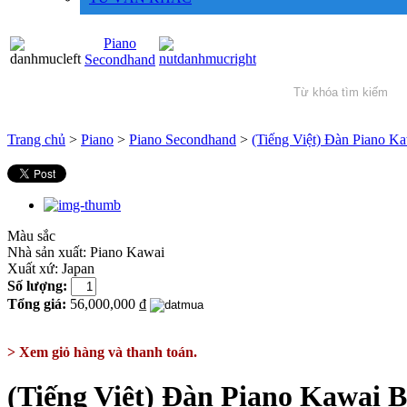
Piano
Secondhand
Trang chủ
>
Piano
>
Piano Secondhand
>
(Tiếng Việt) Đàn Piano K
Màu sắc
Nhà sản xuất:
Piano Kawai
Xuất xứ:
Japan
Số lượng:
Tổng giá:
56,000,000 ₫
> Xem giỏ hàng và thanh toán.
(Tiếng Việt) Đàn Piano Kawai 