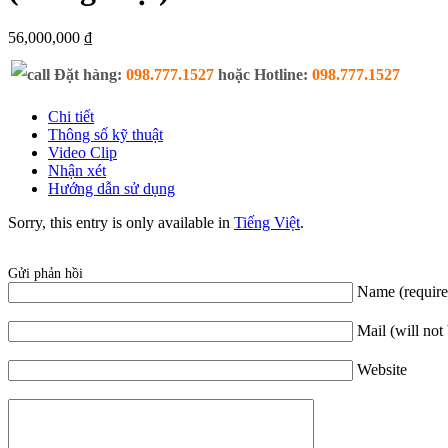
56,000,000 ₫
Đặt hàng:
098.777.1527
hoặc Hotline:
098.777.1527
Chi tiết
Thông số kỹ thuật
Video Clip
Nhận xét
Hướng dẫn sử dụng
Sorry, this entry is only available in
Tiếng Việt
.
Gửi phản hồi
Name (require
Mail (will not
Website