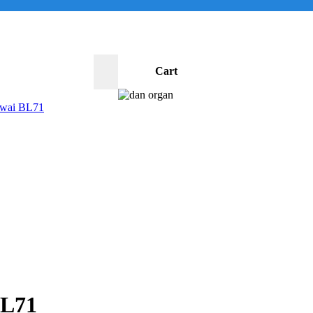
Cart
0
awai BL71
BL71