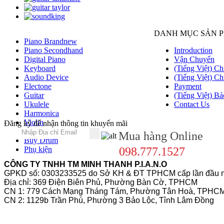
DANH MỤC SẢN 
Piano Brandnew
Piano Secondhand
Introduction
Digital Piano
Vận Chuyển
Keyboard
(Tiếng Việt) Ch
Audio Device
(Tiếng Việt) Ch
Electone
Payment
Guitar
(Tiếng Việt) Bả
Ukulele
Contact Us
Harmonica
Violin
Đăng ký để nhận thông tin khuyến mãi
Saxophone
Mua hàng Online
Buy Drum
Phụ kiện
098.777.1527
CÔNG TY TNHH TM MINH THANH P.I.A.N.O
GPKD số: 0303233525 do Sở KH & ĐT TPHCM cấp lần đầu n
Địa chỉ: 369 Điện Biên Phủ, Phường Bàn Cờ, TPHCM
CN 1: 779 Cách Mạng Tháng Tám, Phường Tân Hoà, TPHC
CN 2: 1129b Trần Phú, Phường 3 Bảo Lộc, Tỉnh Lâm Đồng