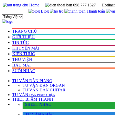
Home
098.777.1527
Hotline
Blog
Thanh toán
TRANG CHỦ
GIỚI THIỆU
TIN TỨC
KHUYẾN MÃI
KIẾN THỨC
THƯ VIỆN
HẬU MÃI
SUỐI NHẠC
TƯ VẤN
ĐÀN PIANO
TƯ VẤN ÐÀN ORGAN
TƯ VẤN ÐÀN GUITAR
TƯ VẤN
ÐÀN PIANO ÐIỆN
THIẾT BỊ ÂM THANH
SHEET NHẠC
TƯ VẤN KHÁC