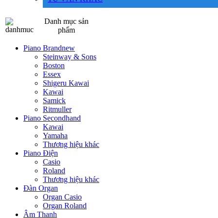
Danh mục sản
phẩm
Piano Brandnew
Steinway & Sons
Boston
Essex
Shigeru Kawai
Kawai
Samick
Ritmuller
Piano Secondhand
Kawai
Yamaha
Thương hiệu khác
Piano Điện
Casio
Roland
Thương hiệu khác
Đàn Organ
Organ Casio
Organ Roland
Âm Thanh