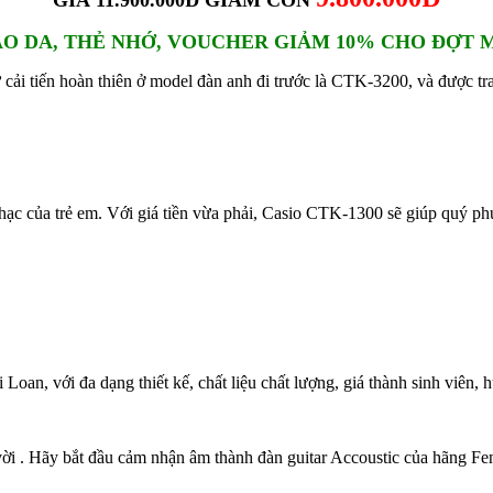
GIÁ 11.900.000Đ GIẢM CÒN
AO DA, THẺ NHỚ, VOUCHER GIẢM 10% CHO ĐỢT 
sự cải tiến hoàn thiên ở model đàn anh đi trước là CTK-3200, và được t
nhạc của trẻ em. Với giá tiền vừa phải, Casio CTK-1300 sẽ giúp quý 
 Loan, với đa dạng thiết kế, chất liệu chất lượng, giá thành sinh viên,
ời . Hãy bắt đầu cảm nhận âm thành đàn guitar Accoustic của hãng Fen