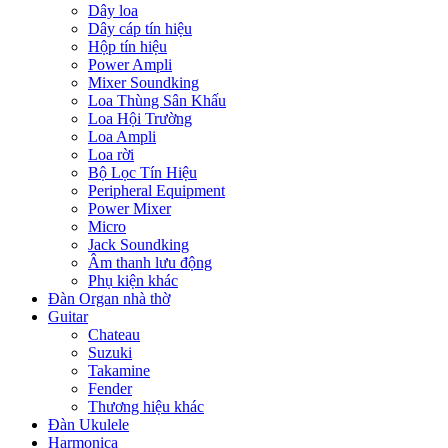
Dây loa
Dây cáp tín hiệu
Hộp tín hiệu
Power Ampli
Mixer Soundking
Loa Thùng Sân Khấu
Loa Hội Trường
Loa Ampli
Loa rời
Bộ Lọc Tín Hiệu
Peripheral Equipment
Power Mixer
Micro
Jack Soundking
Âm thanh lưu động
Phụ kiện khác
Đàn Organ nhà thờ
Guitar
Chateau
Suzuki
Takamine
Fender
Thương hiệu khác
Đàn Ukulele
Harmonica