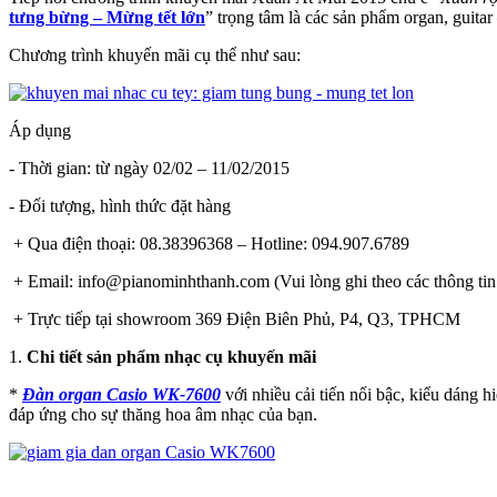
tưng bừng – Mừng tết lớn
” trọng tâm là các sản phẩm organ, guitar
Chương trình khuyến mãi cụ thể như sau:
Áp dụng
- Thời gian: từ ngày 02/02 – 11/02/2015
- Đối tượng, hình thức đặt hàng
+ Qua điện thoại: 08.38396368 – Hotline: 094.907.6789
+ Email: info@pianominhthanh.com (Vui lòng ghi theo các thông tin sau
+ Trực tiếp tại showroom 369 Điện Biên Phủ, P4, Q3, TPHCM
1.
Chi tiết sản phẩm nhạc cụ khuyến mãi
*
Đàn organ Casio WK-7600
với nhiều cải tiến nổi bậc, kiểu dáng h
đáp ứng cho sự thăng hoa âm nhạc của bạn.