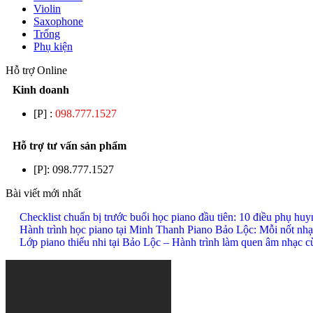
Violin
Saxophone
Trống
Phụ kiện
Hỗ trợ Online
Kinh doanh
[P] :
098.777.1527
Hỗ trợ tư vấn sản phẩm
[P]:
098.777.1527
Bài viết mới nhất
Checklist chuẩn bị trước buổi học piano đầu tiên: 10 điều phụ hu
Hành trình học piano tại Minh Thanh Piano Bảo Lộc: Mỗi nốt nhạ
Lớp piano thiếu nhi tại Bảo Lộc – Hành trình làm quen âm nhạc