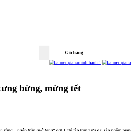
Giỏ hàng
0
tưng bừng, mừng tết
n ràng – ngập tràn quà tặng
“ đợt 1 chỉ tập trung ưu đãi sản phẩm pian