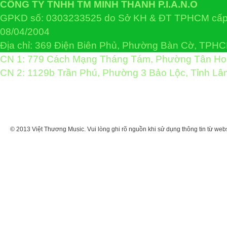
CÔNG TY TNHH TM MINH THANH P.I.A.N.O
GPKD số: 0303233525 do Sở KH & ĐT TPHCM cấp 
08/04/2004
Địa chỉ: 369 Điện Biên Phủ, Phường Bàn Cờ, TPH
CN 1: 779 Cách Mạng Tháng Tám, Phường Tân H
CN 2: 1129b Trần Phú, Phường 3 Bảo Lộc, Tỉnh L
© 2013 Việt Thương Music. Vui lòng ghi rõ nguồn khi sử dụng thông tin từ web