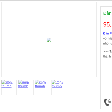
Đàn
95,
Đàn P
với k
những
>>> T
thành