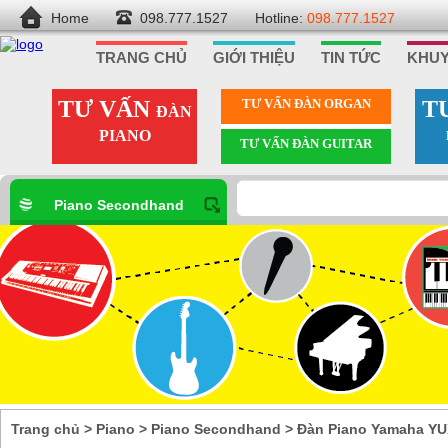
Home
098.777.1527
Hotline:
098.777.1527
TRANG CHỦ
GIỚI THIỆU
TIN TỨC
KHUY
TƯ VẤN
TƯ VẤN ÐÀN ORGAN
T
ĐÀN
PIANO
TƯ VẤN ÐÀN GUITAR
Piano Secondhand
Trang chủ
>
Piano
>
Piano Secondhand
>
Đàn Piano Yamaha Y