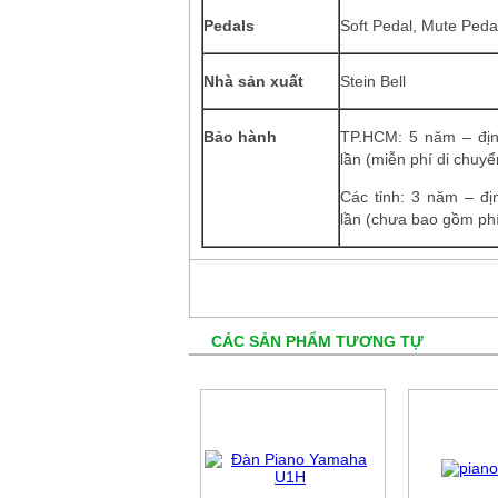
Pedals
Soft Pedal, Mute Ped
Nhà sản xuất
Stein Bell
Bảo hành
TP.HCM: 5 năm – địn
lần (miễn phí di chuyể
Các tỉnh: 3 năm – đị
lần (chưa bao gồm phí
CÁC SẢN PHẨM TƯƠNG TỰ