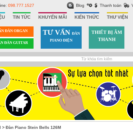
line:
098.777.1527
Blog
Thanh toán
IỆU
TIN TỨC
KHUYẾN MÃI
KIẾN THỨC
THƯ VIỆN
ẤN ÐÀN ORGAN
TƯ VẤN
THIẾT BỊ ÂM
ÐÀN
THANH
PIANO ÐIỆN
ẤN ÐÀN GUITAR
d
>
Đàn Piano Stein Bells 126M