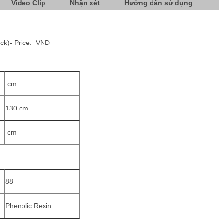
Video Clip
Nhận xét
Hướng dẫn sử dụng
ack)- Price: VND
cm
130 cm
cm
88
Phenolic Resin