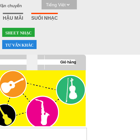
Vận chuyển
HẬU MÃI
SUỐI NHẠC
SHEET NHẠC
TƯ VẤN KHÁC
0
Giỏ hàng