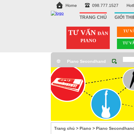
Home
098.777.1527
Hot
TRANG CHỦ
GIỚI TH
TƯ VẤN
TƯ V
ĐÀN
PIANO
TƯ V
Piano Secondhand
Trang chủ
>
Piano
>
Piano Secondhan