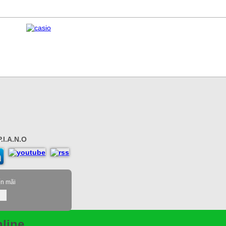
.I.A.N.O
ến mãi
line