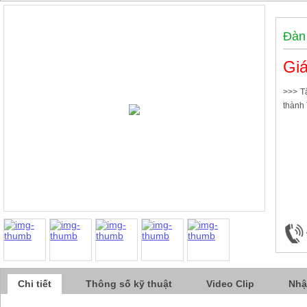
Đàn
Giá
>>> T
thành
Chi tiết
Thông số kỹ thuật
Video Clip
Nhậ