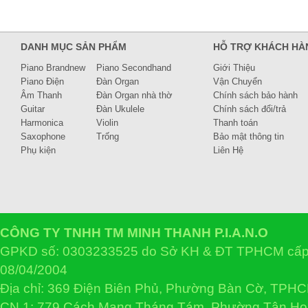
DANH MỤC SẢN PHẨM
HỖ TRỢ KHÁCH HÀ
Piano Brandnew
Piano Secondhand
Giới Thiệu
Piano Điện
Đàn Organ
Vận Chuyển
Âm Thanh
Đàn Organ nhà thờ
Chính sách bảo hành
Guitar
Đàn Ukulele
Chính sách đổi/trả
Harmonica
Violin
Thanh toán
Saxophone
Trống
Bảo mật thông tin
Phụ kiện
Liên Hệ
CÔNG TY TNHH TM MINH THANH P.I.A.N.O
GPKD số: 0303233525 do Sở KH & ĐT TPHCM cấp 
08/04/2004
Địa chỉ: 369 Điện Biên Phủ, Phường Bàn Cờ, TPH
CN 1: 779 Cách Mạng Tháng Tám, Phường Tân H