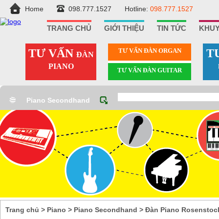
Home
098.777.1527
Hotline:
098.777.1527
TRANG CHỦ
GIỚI THIỆU
TIN TỨC
KHUY
TƯ VẤN
TƯ VẤN ÐÀN ORGAN
T
ĐÀN
PIANO
TƯ VẤN ÐÀN GUITAR
Piano Secondhand
Trang chủ
>
Piano
>
Piano Secondhand
>
Đàn Piano Rosenstoc