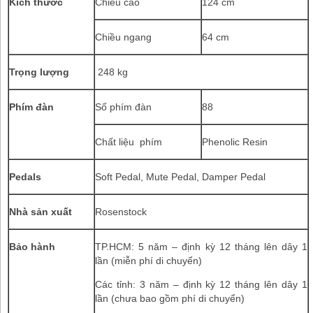
Kích thước
Chiều cao
124 cm
Chiều ngang
64 cm
Trọng lượng
248 kg
Phím đàn
Số phím đàn
88
Chất liệu phím
Phenolic Resin
Pedals
Soft Pedal, Mute Pedal, Damper Pedal
Nhà sản xuất
Rosenstock
Bảo hành
TP.HCM: 5 năm – định kỳ 12 tháng lên dây 1
lần (miễn phí di chuyển)
Các tỉnh: 3 năm – định kỳ 12 tháng lên dây 1
lần (chưa bao gồm phí di chuyển)