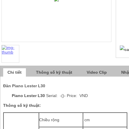
Chi tiết
Thông số kỹ thuật
Video Clip
Nhậ
Đàn Piano Lester L30
Piano Lester L30
Serial: -()- Price: VND
Thông số kỹ thuật:
Chiều rộng
cm