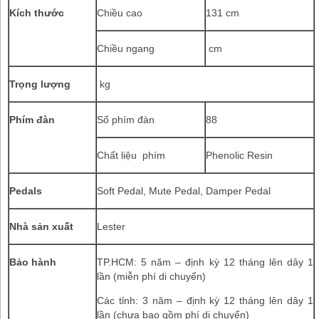
Kích thước
Chiều cao
131 cm
Chiều ngang
cm
Trọng lượng
kg
Phím đàn
Số phím đàn
88
Chất liệu phím
Phenolic Resin
Pedals
Soft Pedal, Mute Pedal, Damper Pedal
Nhà sản xuất
Lester
Bảo hành
TP.HCM: 5 năm – định kỳ 12 tháng lên dây 1
lần (miễn phí di chuyển)
Các tỉnh: 3 năm – định kỳ 12 tháng lên dây 1
lần (chưa bao gồm phí di chuyển)