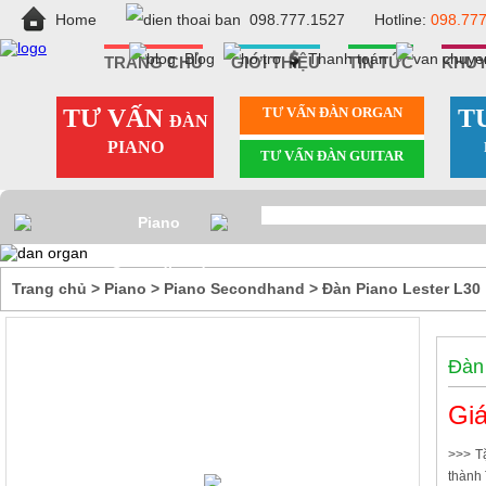
Home
098.777.1527
Hotline:
098.777
Blog
Thanh toán
TRANG CHỦ
GIỚI THIỆU
TIN TỨC
KHUY
TƯ VẤN
TƯ VẤN ÐÀN ORGAN
T
ĐÀN
PIANO
TƯ VẤN ÐÀN GUITAR
Piano
Secondhand
Trang chủ
>
Piano
>
Piano Secondhand
>
Đàn Piano Lester L30
Đàn 
Giá
>>> T
thành