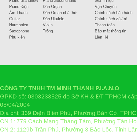
Piano Brandnew
Piano Secondhand
Giới Thiệu
Piano Điện
Đàn Organ
Vận Chuyển
Âm Thanh
Đàn Organ nhà thờ
Chính sách bảo hành
Guitar
Đàn Ukulele
Chính sách đổi/trả
Harmonica
Violin
Thanh toán
Saxophone
Trống
Bảo mật thông tin
Phụ kiện
Liên Hệ
CÔNG TY TNHH TM MINH THANH P.I.A.N.O
GPKD số: 0303233525 do Sở KH & ĐT TPHCM cấp 
08/04/2004
Địa chỉ: 369 Điện Biên Phủ, Phường Bàn Cờ, TPH
CN 1: 779 Cách Mạng Tháng Tám, Phường Tân H
CN 2: 1129b Trần Phú, Phường 3 Bảo Lộc, Tỉnh L