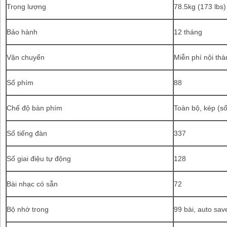
Trọng lượng
78.5kg (173 lbs)
Bảo hành
12 tháng
Vận chuyển
Miễn phí nội th
Số phím
88
Chế độ bàn phím
Toàn bộ, kép (s
Số tiếng đàn
337
Số giai điệu tự động
128
Bài nhạc có sẫn
72
Bộ nhớ trong
99 bài, auto sav