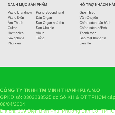
DANH MỤC SẢN PHẨM
HỖ TRỢ KHÁCH HÀ
Piano Brandnew
Piano Secondhand
Giới Thiệu
Piano Điện
Đàn Organ
Vận Chuyển
Âm Thanh
Đàn Organ nhà thờ
Chính sách bảo hành
Guitar
Đàn Ukulele
Chính sách đổi/trả
Harmonica
Violin
Thanh toán
Saxophone
Trống
Bảo mật thông tin
Phụ kiện
Liên Hệ
CÔNG TY TNHH TM MINH THANH P.I.A.N.O
GPKD số: 0303233525 do Sở KH & ĐT TPHCM cấp 
08/04/2004
Địa chỉ: 369 Điện Biên Phủ, Phường Bàn Cờ, TPH