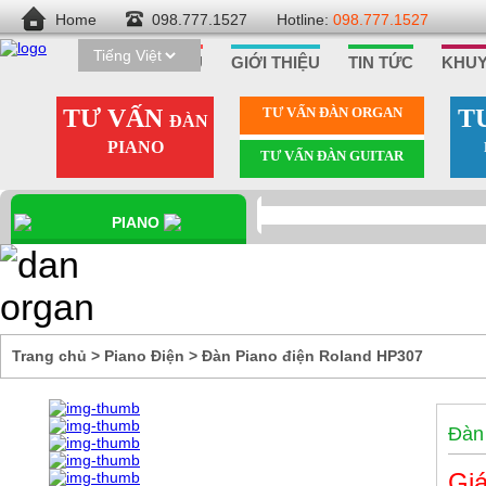
Home
098.777.1527
Hotline:
098.777.1527
TRANG CHỦ
GIỚI THIỆU
TIN TỨC
KHUY
TƯ VẤN
TƯ VẤN ÐÀN ORGAN
T
ĐÀN
PIANO
TƯ VẤN ÐÀN GUITAR
PIANO
ĐIỆN
Trang chủ
>
Piano Điện
>
Đàn Piano điện Roland HP307
Đàn
Giá