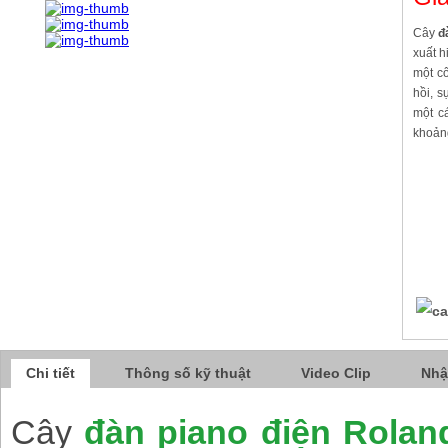
Cây
đ
xuất 
một c
hồi, 
một c
khoản
Chi tiết
Thông số kỹ thuật
Video Clip
Nhậ
Cây
đàn piano điện Rola