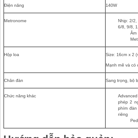
Điện năng
140W
Metronome
Nhịp: 2/2, 
6/8, 9/8, 
Âm 
Met
Hộp loa
Size: 16cm x 2 (
Mạnh mẽ và có 
Chân đàn
Sang trọng, bộ 
Chức năng khác
Advanced 
phép 2 ng
phím đàn 
riêng
Ped