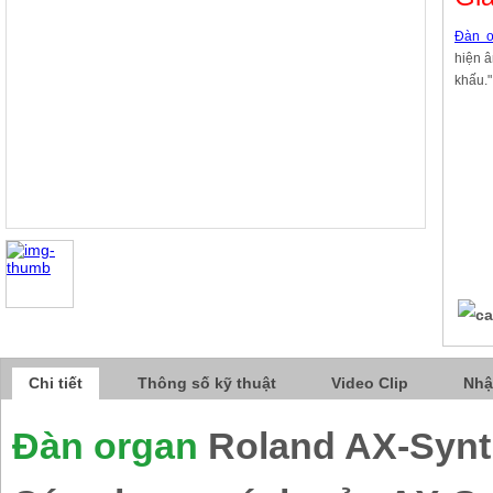
Đàn o
hiện 
khấu."
Chi tiết
Thông số kỹ thuật
Video Clip
Nhậ
Đàn organ
Roland AX-Syn