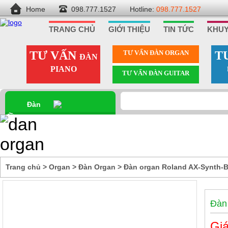
Home
098.777.1527
Hotline:
098.777.1527
TRANG CHỦ
GIỚI THIỆU
TIN TỨC
KHUY
TƯ VẤN
TƯ VẤN ÐÀN ORGAN
T
ĐÀN
PIANO
TƯ VẤN ÐÀN GUITAR
Đàn
Organ
Trang chủ
>
Organ
>
Đàn Organ
>
Đàn organ Roland AX-Synth-
Đàn
Giá