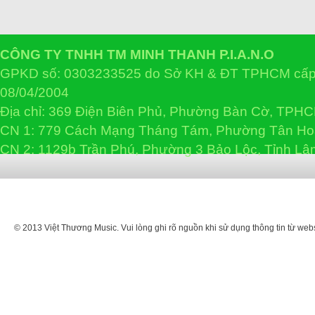
CÔNG TY TNHH TM MINH THANH P.I.A.N.O
GPKD số: 0303233525 do Sở KH & ĐT TPHCM cấp 
08/04/2004
Địa chỉ: 369 Điện Biên Phủ, Phường Bàn Cờ, TPH
CN 1: 779 Cách Mạng Tháng Tám, Phường Tân H
CN 2: 1129b Trần Phú, Phường 3 Bảo Lộc, Tỉnh L
© 2013 Việt Thương Music. Vui lòng ghi rõ nguồn khi sử dụng thông tin từ web