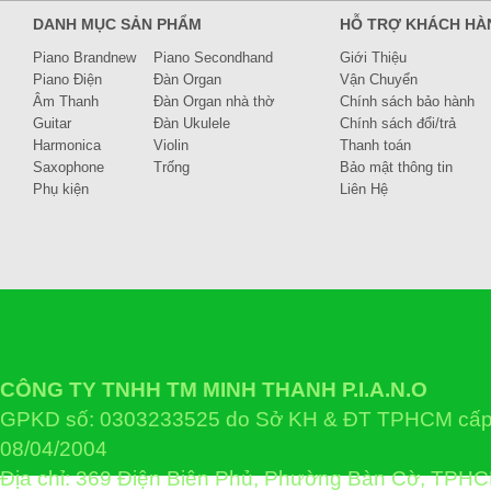
DANH MỤC SẢN PHẨM
HỖ TRỢ KHÁCH HÀ
Piano Brandnew
Piano Secondhand
Giới Thiệu
Piano Điện
Đàn Organ
Vận Chuyển
Âm Thanh
Đàn Organ nhà thờ
Chính sách bảo hành
Guitar
Đàn Ukulele
Chính sách đổi/trả
Harmonica
Violin
Thanh toán
Saxophone
Trống
Bảo mật thông tin
Phụ kiện
Liên Hệ
CÔNG TY TNHH TM MINH THANH P.I.A.N.O
GPKD số: 0303233525 do Sở KH & ĐT TPHCM cấp 
08/04/2004
Địa chỉ: 369 Điện Biên Phủ, Phường Bàn Cờ, TPH