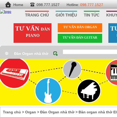
Home
098.777.1527
Hotline:
098.777.1527
TRANG CHỦ
GIỚI THIỆU
TIN TỨC
KHUY
TƯ VẤN
TƯ VẤN ÐÀN ORGAN
T
ĐÀN
PIANO
TƯ VẤN ÐÀN GUITAR
Đàn Organ nhà thờ
Trang chủ
>
Organ
>
Đàn Organ nhà thờ
>
Đàn organ nhà thờ E