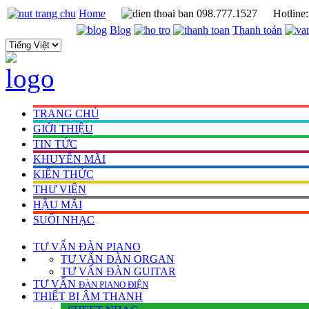
Home
098.777.1527
Hotline
Blog
Thanh toán
TRANG CHỦ
GIỚI THIỆU
TIN TỨC
KHUYẾN MÃI
KIẾN THỨC
THƯ VIỆN
HẬU MÃI
SUỐI NHẠC
TƯ VẤN
ĐÀN PIANO
TƯ VẤN ÐÀN ORGAN
TƯ VẤN ÐÀN GUITAR
TƯ VẤN
ÐÀN PIANO ÐIỆN
THIẾT BỊ ÂM THANH