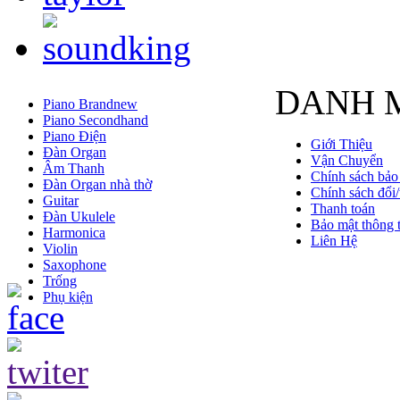
DANH 
Piano Brandnew
Piano Secondhand
Piano Điện
Giới Thiệu
Đàn Organ
Vận Chuyển
Âm Thanh
Chính sách bảo
Đàn Organ nhà thờ
Chính sách đổi/
Guitar
Thanh toán
Đàn Ukulele
Bảo mật thông t
Harmonica
Liên Hệ
Violin
Saxophone
Trống
Phụ kiện